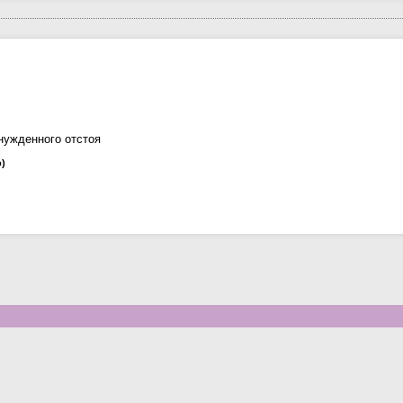
нужденного отстоя
о)