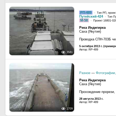
РП-489
· Тип РП, проек
Путейский-424
· Тип Пу
М-58
· Проект 16801-02
Река Индигирка
Саха (Якутия)
Проводка СПН-703Б че
5 октября 2013 г. (пример
Автор: RP-489
3581
Разное
—
Фотографии,
Река Индигирка
Саха (Якутия)
Прохождение прорези, 
28 августа 2013 г.
Автор: RP-489
1709