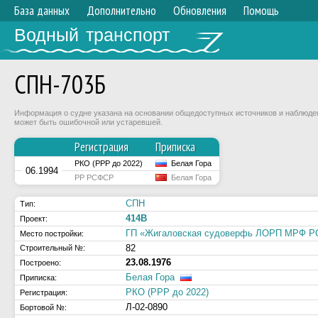
База данных
Дополнительно
Обновления
Помощь
Водный транспорт
СПН-703Б
Информация о судне указана на основании общедоступных источников и наблюдени
может быть ошибочной или устаревшей.
Регистрация
Приписка
РКО (РРР до 2022)
Белая Гора
06.1994
РР РСФСР
Белая Гора
СПН
Тип:
414В
Проект:
ГП «Жигаловская судоверфь ЛОРП МРФ 
Место постройки:
82
Строительный №:
23.08.1976
Построено:
Белая Гора
Приписка:
РКО (РРР до 2022)
Регистрация:
Л-02-0890
Бортовой №: