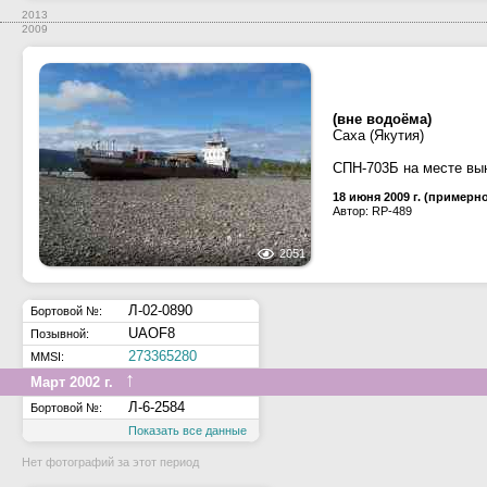
2013
2009
(вне водоёма)
Саха (Якутия)
СПН-703Б на месте вы
18 июня 2009 г. (примерн
Автор: RP-489
2051
Л-02-0890
Бортовой №:
UAOF8
Позывной:
273365280
MMSI:
↑
Март 2002 г.
Л-6-2584
Бортовой №:
Показать все данные
Нет фотографий за этот период