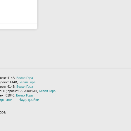
оект 414В,
Белая Гора
проект 414В,
Белая Гора
оект 414В,
Белая Гора
п ТР, проект СК-2000КмН,
Белая Гора
ект 81040,
Белая Гора
детали
—
Надстройки
ора