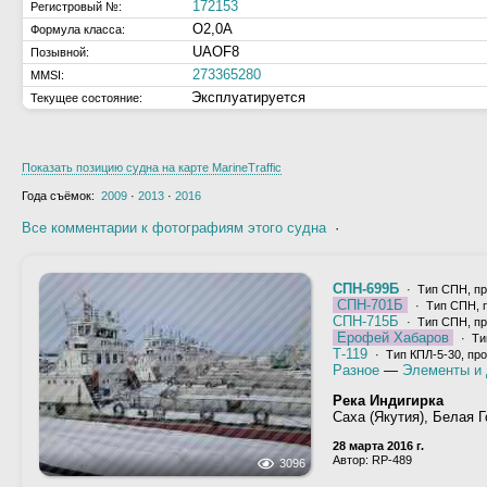
172153
Регистровый №:
О2,0А
Формула класса:
UAOF8
Позывной:
273365280
MMSI:
Эксплуатируется
Текущее состояние:
Показать позицию судна на карте MarineTraffic
Года съёмок:
2009
·
2013
·
2016
Все комментарии к фотографиям этого судна
·
СПН-699Б
· Тип СПН, пр
СПН-701Б
· Тип СПН, 
СПН-715Б
· Тип СПН, пр
Ерофей Хабаров
· Ти
Т-119
· Тип КПЛ-5-30, про
Разное
—
Элементы и 
Река Индигирка
Саха (Якутия), Белая Г
28 марта 2016 г.
Автор: RP-489
3096