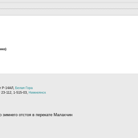
рно)
т Р-14АЛ,
Белая Гора
 23-112, 1-515-03,
Нижнеянск
 зимнего отстоя в перекате Малахчин