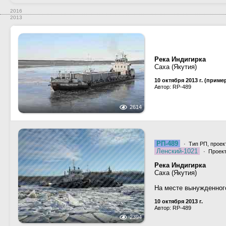
2016
2013
Река Индигирка
Саха (Якутия)
10 октября 2013 г. (приме
Автор: RP-489
2614
РП-489
· Тип РП, проек
Ленский-1021
· Проект
Река Индигирка
Саха (Якутия)
На месте вынужденного
10 октября 2013 г.
Автор: RP-489
2394