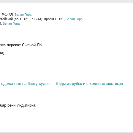
т Р-14АЛ,
Белая Гора
тейский (пр. Р-121, Р-121А), проект Р-121,
Белая Гора
0,
Белая Гора
рез перекат Сыпной Яр
но)
 сделанные на борту судов
—
Виды из рубок и с ходовых мостиков
бар реки Индигирка