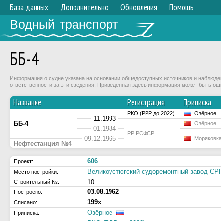
База данных
Дополнительно
Обновления
Помощь
Водный транспорт
ББ-4
Информация о судне указана на основании общедоступных источников и наблюдени
ответственности за эти сведения. Приведённая здесь информация может быть ош
Название
Регистрация
Приписка
РКО (РРР до 2022)
Озёрное
11.1993
ББ-4
Озёрное
01.1984
РР РСФСР
09.12.1965
Моряковк
Нефтестанция №4
606
Проект:
Великоустюгский судоремонтный завод 
Место постройки:
10
Строительный №:
03.08.1962
Построено:
199х
Списано:
Озёрное
Приписка: