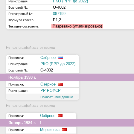
РКО (РРР до 2022)
Регистрация:
О-4002
Бортовой №:
087199
Регистровый №:
Р1,2
Формула класса:
Разрезано (утилизировано)
Текущее состояние:
Нет фотографий за этот период
Озёрное
Приписка:
РКО (РРР до 2022)
Регистрация:
О-4002
Бортовой №:
↑
Ноябрь 1993 г.
Озёрное
Приписка:
РР РСФСР
Регистрация:
Показать все данные
Нет фотографий за этот период
Озёрное
Приписка:
↑
Январь 1984 г.
Моряковка
Приписка: