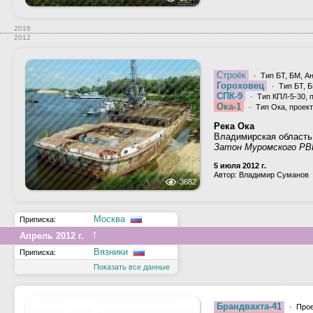
2016
2012
Строёк
· Тип БТ, БМ, Ан
Гороховец
· Тип БТ, Б
СПК-9
· Тип КПЛ-5-30, 
Ока-1
· Тип Ока, проект
Река Ока
Владимирская область
Затон Муромского РВ
5 июля 2012 г.
Автор: Владимир Суманов
3682
Москва
Приписка:
↑
Апрель 2012 г.
Вязники
Приписка:
Показать все данные
Брандвахта-41
· Прое