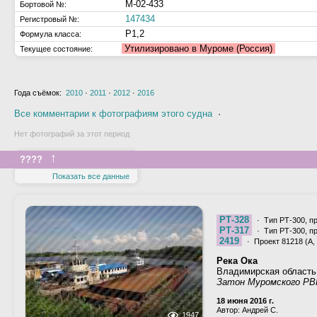
М-02-433
Бортовой №:
147434
Регистровый №:
Р1,2
Формула класса:
Утилизировано в Муроме (Россия)
Текущее состояние:
Года съёмок:
2010
·
2011
·
2012
·
2016
Все комментарии к фотографиям этого судна
·
Нет фотографий за этот период
↑
????
Показать все данные
РТ-328
· Тип РТ-300, п
РТ-317
· Тип РТ-300, п
2419
· Проект 81218 (А, 
Река Ока
Владимирская область
Затон Муромского РВ
18 июня 2016 г.
Автор: Андрей С.
1947