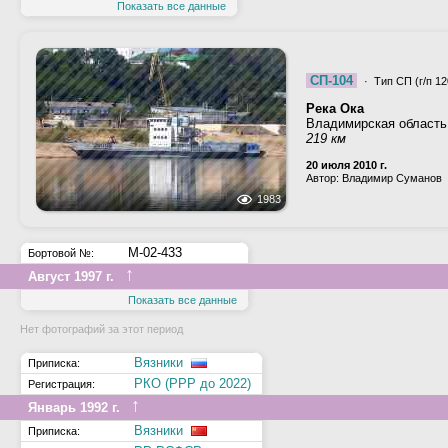
Показать все данные
СП-104
· Тип СП (г/п 12
Река Ока
Владимирская область
219 км
20 июля 2010 г.
Автор: Владимир Суманов
1983
М-02-433
Бортовой №:
↑
Август 1997 г.
Показать все данные
Нет фотографий за этот период
Вязники
Приписка:
РКО (РРР до 2022)
Регистрация:
↑
Январь 1992 г.
Вязники
Приписка: