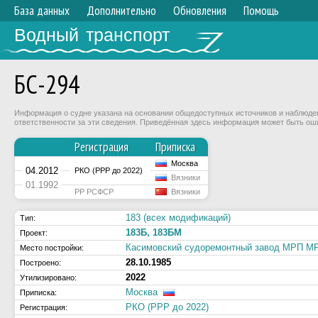
База данных
Дополнительно
Обновления
Помощь
Водный транспорт
БС-294
Информация о судне указана на основании общедоступных источников и наблюдени
ответственности за эти сведения. Приведённая здесь информация может быть ош
Регистрация
Приписка
Москва
04.2012
РКО (РРР до 2022)
Вязники
01.1992
РР РСФСР
Вязники
183 (всех модификаций)
Тип:
183Б, 183БМ
Проект:
Касимовский судоремонтный завод МРП 
Место постройки:
28.10.1985
Построено:
2022
Утилизировано:
Москва
Приписка:
РКО (РРР до 2022)
Регистрация: