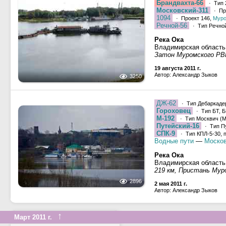
Брандвахта-66
· Тип 
Московский-311
· Пр
1094
· Проект 146,
Мур
Речной-56
· Тип Речной
Река Ока
Владимирская область
Затон Муромского РВ
19 августа 2011 г.
Автор: Александр Зыков
3250
ДЖ-62
· Тип Дебаркадер
Гороховец
· Тип БТ, Б
М-192
· Тип Москвич (М,
Путейский-16
· Тип Пу
СПК-9
· Тип КПЛ-5-30, 
Водные пути
—
Москов
Река Ока
Владимирская область
219 км, Пристань Мур
2896
2 мая 2011 г.
Автор: Александр Зыков
↑
Март 2011 г.