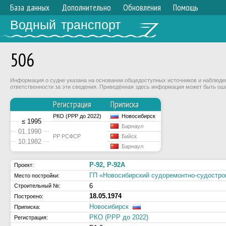
База данных
Дополнительно
Обновления
Помощь
Водный транспорт
506
Информация о судне указана на основании общедоступных источников и наблюдени
ответственности за эти сведения. Приведённая здесь информация может быть ош
Регистрация
Приписка
РКО (РРР до 2022)
Новосибирск
≤ 1995
Барнаул
01.1990
РР РСФСР
Бийск
10.1982
Барнаул
Р-92, Р-92А
Проект:
ГП «Новосибирский судоремонтно-судост
Место постройки:
6
Строительный №:
18.05.1974
Построено:
Новосибирск
Приписка:
РКО (РРР до 2022)
Регистрация: