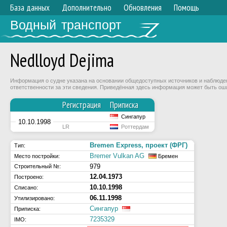
База данных
Дополнительно
Обновления
Помощь
Водный транспорт
Nedlloyd Dejima
Информация о судне указана на основании общедоступных источников и наблюдени
ответственности за эти сведения. Приведённая здесь информация может быть ош
Регистрация
Приписка
Сингапур
10.10.1998
LR
Роттердам
Bremen Express, проект (ФРГ)
Тип:
Bremer Vulkan AG
Место постройки:
Бремен
979
Строительный №:
12.04.1973
Построено:
10.10.1998
Списано:
06.11.1998
Утилизировано:
Сингапур
Приписка:
7235329
IMO: