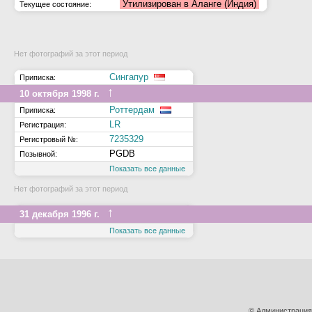
Утилизирован в Аланге (Индия)
Текущее состояние:
Нет фотографий за этот период
Сингапур
Приписка:
↑
10 октября 1998 г.
Роттердам
Приписка:
LR
Регистрация:
7235329
Регистровый №:
PGDB
Позывной:
Показать все данные
Нет фотографий за этот период
↑
31 декабря 1996 г.
Показать все данные
© Администрация