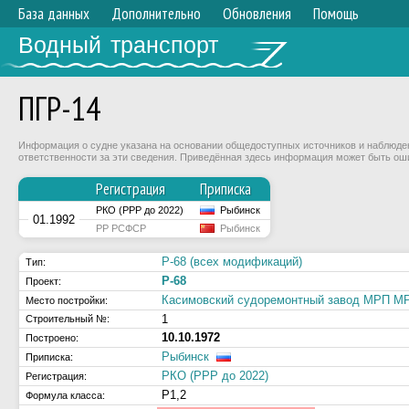
База данных
Дополнительно
Обновления
Помощь
Водный транспорт
ПГР-14
Информация о судне указана на основании общедоступных источников и наблюдени
ответственности за эти сведения. Приведённая здесь информация может быть ош
Регистрация
Приписка
РКО (РРР до 2022)
Рыбинск
01.1992
РР РСФСР
Рыбинск
Р-68 (всех модификаций)
Тип:
Р-68
Проект:
Касимовский судоремонтный завод МРП 
Место постройки:
1
Строительный №:
10.10.1972
Построено:
Рыбинск
Приписка:
РКО (РРР до 2022)
Регистрация:
Р1,2
Формула класса: