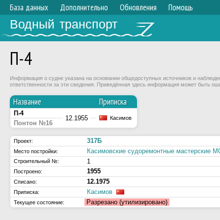
База данных
Дополнительно
Обновления
Помощь
Водный транспорт
П-4
Информация о судне указана на основании общедоступных источников и наблюдени
ответственности за эти сведения. Приведённая здесь информация может быть ош
Название
Приписка
П-4
12.1955
Касимов
Понтон №16
317Б
Проект:
Касимовские судоремонтные мастерские
Место постройки:
1
Строительный №:
1955
Построено:
12.1975
Списано:
Касимов
Приписка:
Разрезано (утилизировано)
Текущее состояние: