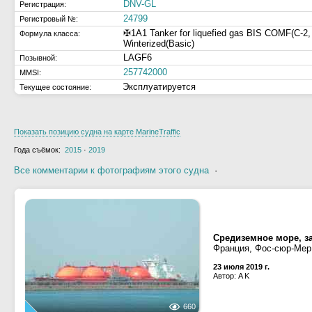
DNV-GL
Регистрация:
24799
Регистровый №:
✠1A1 Tanker for liquefied gas BIS COMF(C-
Формула класса:
Winterized(Basic)
LAGF6
Позывной:
257742000
MMSI:
Эксплуатируется
Текущее состояние:
Показать позицию судна на карте MarineTraffic
Года съёмок:
2015
·
2019
Все комментарии к фотографиям этого судна
·
Средиземное море, з
Франция, Фос-сюр-Мер
23 июля 2019 г.
Автор: A K
660