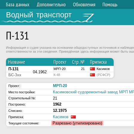
База данных
Дополнительно
Обновления
Помощь
Водный транспорт
П-131
Информация о судне указана на основании общедоступных источников и наблюдени
ответственности за эти сведения. Приведённая здесь информация может быть ош
Название
Проект
Стр. №
Приписка
П-131
МРП-20
21
Касимов
04.1962
БС-3хх
К-48
(РСФСР)
МРП-20
Проект:
Касимовский судоремонтный завод МРП 
Место постройки:
21
Строительный №:
1962
Построено:
12.1975
Списано:
Касимов
Приписка:
Разрезано (утилизировано)
Текущее состояние: