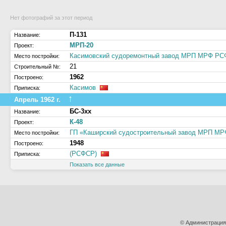
Нет фотографий за этот период
П-131
Название:
МРП-20
Проект:
Касимовский судоремонтный завод МРП МРФ Р
Место постройки:
21
Строительный №:
1962
Построено:
Касимов
Приписка:
↑
Апрель 1962 г.
БС-3хх
Название:
К-48
Проект:
ГП «Каширский судостроительный завод МРП М
Место постройки:
1948
Построено:
(РСФСР)
Приписка:
Показать все данные
© Администрация