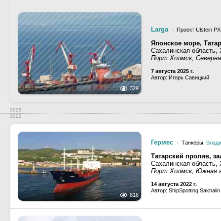
Larga
· Проект Ulstein PX
Японское море, Тата
Сахалинская область,
Порт Холмск, Северна
7 августа 2025 г.
Автор: Игорь Савицкий
329
2025
2022
Гермес
· Танкеры,
Влади
Татарский пролив, з
Сахалинская область,
Порт Холмск, Южная 
14 августа 2022 г.
Автор: ShipSpotting Sakhalin
818