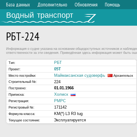
База данных
Дополнительно
Обновления
Помощь
Водный транспорт
РБТ-224
Информация о судне указана на основании общедоступных источников и наблюдени
ответственности за эти сведения. Приведённая здесь информация может быть ош
РБТ
Тип:
05Т
Проект:
Маймаксанская судоверфь
Место постройки:
Архангельск
224
Строительный №:
01.01.1966
Построено:
Холмск
Приписка:
РМРС
Регистрация:
171142
Регистровый №:
KM(*) L3 R3 tug
Формула класса:
Эксплуатируется
Текущее состояние: