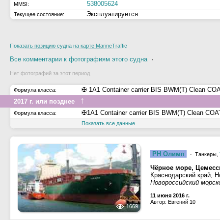
538005624
MMSI:
Эксплуатируется
Текущее состояние:
Показать позицию судна на карте MarineTraffic
Все комментарии к фотографиям этого судна
·
Нет фотографий за этот период
✠ 1A1 Container carrier BIS BWM(T) Clean C
Формула класса:
↑
2017 г. или позднее
✠1A1 Container carrier BIS BWM(T) Clean CO
Формула класса:
Показать все данные
РН Олимп
· Танкеры,
Чёрное море, Цемесс
Краснодарский край, Н
Новороссийский морск
11 июня 2016 г.
Автор: Евгений 10
1669