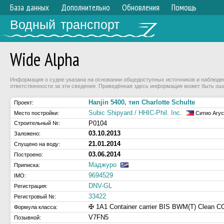
База данных
Дополнительно
Обновления
Помощь
Водный транспорт
Wide Alpha
Информация о судне указана на основании общедоступных источников и наблюдени
ответственности за эти сведения. Приведённая здесь информация может быть ош
Hanjin 5400, тип Charlotte Schulte
Проект:
Subic Shipyard / HHIC-Phil. Inc.
Место постройки:
Ситио Агус
P0104
Строительный №:
03.10.2013
Заложено:
21.01.2014
Спущено на воду:
03.06.2014
Построено:
Маджуро
Приписка:
9694529
IMO:
DNV-GL
Регистрация:
33422
Регистровый №:
✠ 1A1 Container carrier BIS BWM(T) Clean
Формула класса:
V7FN5
Позывной: