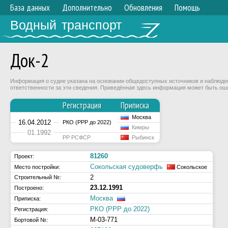
База данных
Дополнительно
Обновления
Помощь
Водный транспорт
Док-2
Информация о судне указана на основании общедоступных источников и наблюдени
ответственности за эти сведения. Приведённая здесь информация может быть ош
Регистрация
Приписка
Москва
16.04.2012
РКО (РРР до 2022)
Кимры
01.1992
РР РСФСР
Рыбинск
81260
Проект:
Сокольская судоверфь
Место постройки:
Сокольское
2
Строительный №:
23.12.1991
Построено:
Москва
Приписка:
РКО (РРР до 2022)
Регистрация:
М-03-771
Бортовой №: