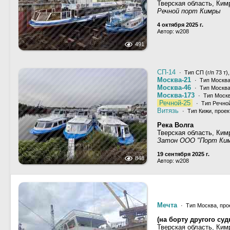
Тверская область, Ким
Речной порт Кимры
4 октября 2025 г.
Автор: w208
491
СП-14
· Тип СП (г/п 73 т)
Москва-21
· Тип Москва
Москва-46
· Тип Москва
Москва-173
· Тип Москв
Речной-25
· Тип Речной
Витязь
· Тип Кижи, проек
Река Волга
Тверская область, Ким
Затон ООО "Порт Ки
19 сентября 2025 г.
848
Автор: w208
Мечта
· Тип Москва, про
(на борту другого суд
Тверская область, Ким