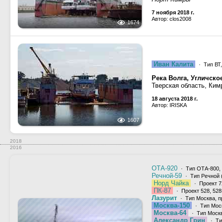
7 ноября 2018 г.
Автор: clos2008
1674
Иван Калита
· Тип ВТ,
Река Волга, Угличск
Тверская область, Ким
18 августа 2018 г.
Автор: IRISKA
1607
2018
2016
ОТА-920
· Тип ОТА-800,
Речной-59
· Тип Речной 
Норд Чайка
· Проект 7
ПК-87
· Проект 528, 52
Лазурит
· Тип Москва, п
Москва-150
· Тип Моск
Москва-64
· Тип Москв
Александр Грин
· Ти