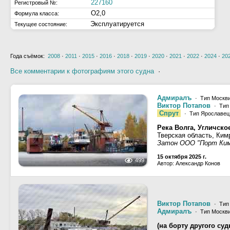
227160
Регистровый №:
О2,0
Формула класса:
Эксплуатируется
Текущее состояние:
Года съёмок:
2008
·
2011
·
2015
·
2016
·
2018
·
2019
·
2020
·
2021
·
2022
·
2024
·
20
Все комментарии к фотографиям этого судна
·
Адмиралъ
· Тип Москвич
Виктор Потапов
· Тип 
Спрут
· Тип Ярославец 
Река Волга, Угличск
Тверская область, Ким
Затон ООО "Порт Ки
15 октября 2025 г.
499
Автор: Александр Конов
Виктор Потапов
· Тип 
Адмиралъ
· Тип Москвич
(на борту другого суд