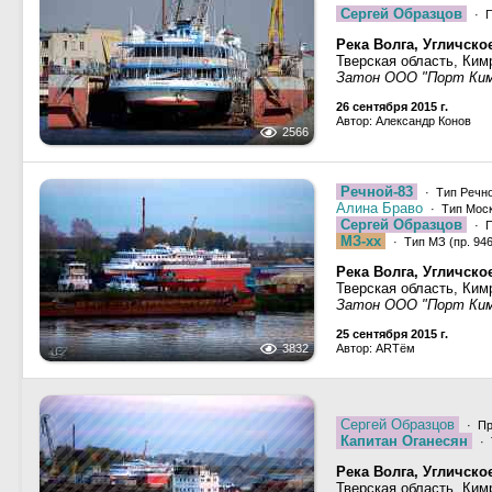
Сергей Образцов
· П
Река Волга, Угличск
Тверская область, Ким
Затон ООО "Порт Ки
26 сентября 2015 г.
Автор: Александр Конов
2566
Речной-83
· Тип Речно
Алина Браво
· Тип Моск
Сергей Образцов
· П
МЗ-хх
· Тип МЗ (пр. 946,
Река Волга, Угличск
Тверская область, Ким
Затон ООО "Порт Ки
25 сентября 2015 г.
3832
Автор: ARTём
Сергей Образцов
· Пр
Капитан Оганесян
· 
Река Волга, Угличск
Тверская область, Ким