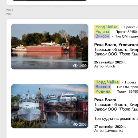
2021
2020
Норд Чайка
· Проект 7
Родина
· Проект 82450,
Виксон
· Тип ОМ, проект
Река Волга, Угличск
Тверская область, Ким
Затон ООО "Порт Ки
25 сентября 2020 г.
1409
Автор: Ponch
Норд Чайка
· Проект 
Виксон
· Тип ОМ, проек
Родина
· Проект 82450
Река Волга
Тверская область, Ким
Затон ООО "Порт Ки
Три судна на ремонте 
2003
17 сентября 2020 г.
Автор: Lavruschka