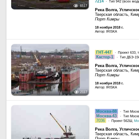
7214
· Тип 942 (всех мод
6517
Река Волга, Угличск
Тверская область, Ким
Порт Кимры
18 ноября 2018 г.
Автор: IRISKA
ГНТ-447
· Проект 633, 
Кастор-1
· Тип ДБЭ-15
Река Волга, Угличск
Тверская область, Ким
Порт Кимры
18 ноября 2018 г.
Автор: IRISKA
2117
Москва-88
· Тип Москв
Москва-43
· Тип Москв
7036
· Проект 562Ш,
Мо
Река Волга, Угличск
Тверская область, Ким
Порт Кимры