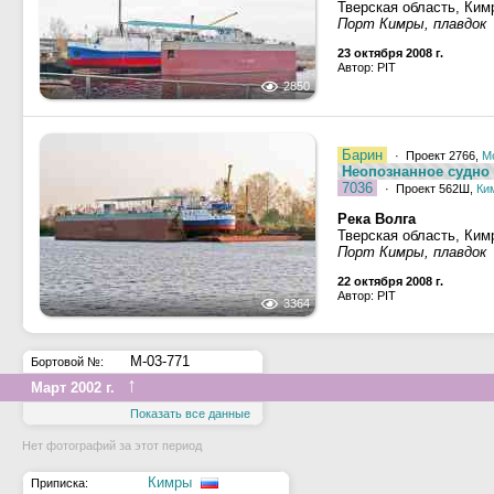
Тверская область, Ким
Порт Кимры, плавдок
23 октября 2008 г.
Автор: PIT
2850
Барин
· Проект 2766,
М
Неопознанное судно -
7036
· Проект 562Ш,
Ки
Река Волга
Тверская область, Ким
Порт Кимры, плавдок
22 октября 2008 г.
Автор: PIT
3364
М-03-771
Бортовой №:
↑
Март 2002 г.
Показать все данные
Нет фотографий за этот период
Кимры
Приписка: