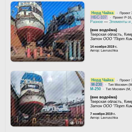
Норд Чайка
· Проект 
НБС-107
· Проект Р-16,
Разное
—
Элементы и 
(вне водоёма)
Тверская область, Ким
Затон ООО "Порт Ки
14 ноября 2019 г.
Автор: Lavruschka
1615
Норд Чайка
· Проект 
М-230
· Тип Москвич (М,
М-250
· Тип Москвич (М, С
(вне водоёма)
Тверская область, Ким
Затон ООО "Порт Ки
7 ноября 2019 г.
Автор: Lavruschka
1733