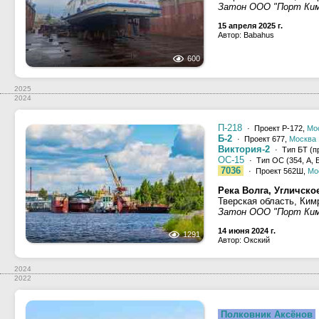
Затон ООО "Порт Ки
15 апреля 2025 г.
Автор: Babahus
600
2025
2024
П-218
· Проект Р-172,
Мо
Б-2
· Проект 677,
Москва
Виктория-2
· Тип БТ (пр
ОС-15
· Тип ОС (354, А, Б
7036
· Проект 562Ш,
Мо
Река Волга, Угличск
Тверская область, Ким
Затон ООО "Порт Ки
14 июня 2024 г.
1291
Автор: Окский
2024
2022
Полковник Аксёнов