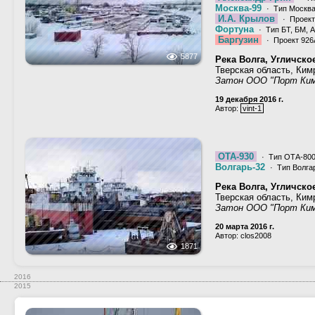
Москва-99
· Тип Москва
И.А. Крылов
· Проект
Фортуна
· Тип БТ, БМ, А
Баргузин
· Проект 926
5877
Река Волга, Угличск
Тверская область, Ким
Затон ООО "Порт Ки
19 декабря 2016 г.
Автор:
vint-1
ОТА-930
· Тип ОТА-800
Волгарь-32
· Тип Волгар
Река Волга, Угличск
Тверская область, Ким
Затон ООО "Порт Ки
20 марта 2016 г.
Автор: clos2008
1871
2016
2015