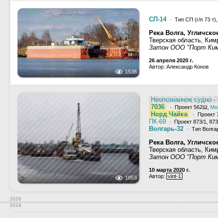
СП-14
· Тип СП (г/п 73 т)
Река Волга, Угличск
Тверская область, Ким
Затон ООО "Порт Ки
26 апреля 2020 г.
Автор: Александр Конов
1538
Неопознанное судно - 
7036
· Проект 562Ш,
Мо
Норд Чайка
· Проект 
ПК-69
· Проект 873/1, 873
Волгарь-32
· Тип Волгар
Река Волга, Угличск
Тверская область, Ким
Затон ООО "Порт Ки
10 марта 2020 г.
Автор:
vint-1
1853
2020
2019