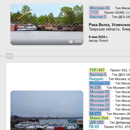
Москва-14
· Тип Москв
7700
· Проект 81060,
Мо
Кастор-1
· Тип ДБЭ-15
Река Волга, Угличск
Тверская область, Ким
8 мая 2019 г.
Автор: Ponch
1846
2019
2018
ГНТ-447
· Проект 633, 
Кастор-1
· Тип ДБЭ-15
Лазурит
· Тип Москва, п
Москва-91
· Тип Москв
М-230
· Тип Москвич (М,
Москва-92
· Тип Москв
Москва-47
· Тип Москв
Москва-85
· Тип Москв
Москва-14
· Тип Москв
Москва-64
· Тип Москв
М-272
· Тип Москвич (М,
Мама Зоя
· Тип Дебарк
ДЖ-302
· Тип Дебаркаде
ПК-69
· Проект 873/1, 873