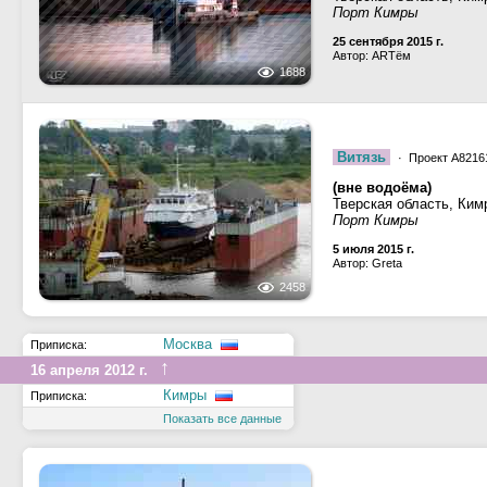
Порт Кимры
25 сентября 2015 г.
Автор: ARTём
1688
Витязь
· Проект А8216
(вне водоёма)
Тверская область, Ким
Порт Кимры
5 июля 2015 г.
Автор: Greta
2458
Москва
Приписка:
↑
16 апреля 2012 г.
Кимры
Приписка:
Показать все данные