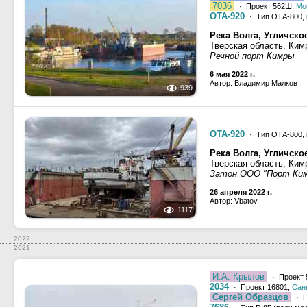
7036
· Проект 562Ш,
Мо
ОТА-920
· Тип ОТА-800,
Река Волга, Угличск
Тверская область, Ким
Речной порт Кимры
6 мая 2022 г.
Автор: Владимир Малков
939
ОТА-920
· Тип ОТА-800,
Река Волга, Угличск
Тверская область, Ким
Затон ООО "Порт Ки
26 апреля 2022 г.
Автор: Vbatov
1117
2022
2021
И.А. Крылов
· Проект 
2034
· Проект 16801,
Сан
Сергей Образцов
· П