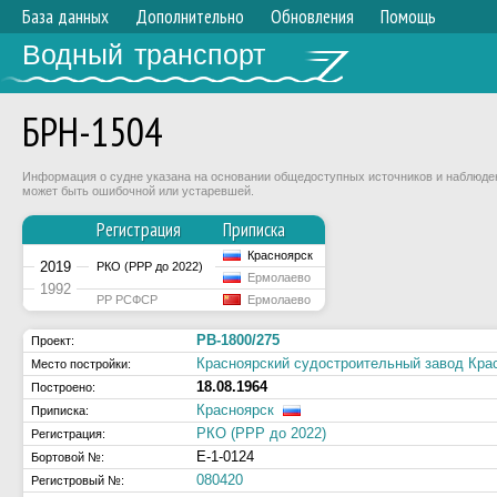
База данных
Дополнительно
Обновления
Помощь
Водный транспорт
БРН-1504
Информация о судне указана на основании общедоступных источников и наблюдени
может быть ошибочной или устаревшей.
Регистрация
Приписка
Красноярск
2019
РКО (РРР до 2022)
Ермолаево
1992
РР РСФСР
Ермолаево
РВ-1800/275
Проект:
Красноярский судостроительный завод Крас
Место постройки:
18.08.1964
Построено:
Красноярск
Приписка:
РКО (РРР до 2022)
Регистрация:
Е-1-0124
Бортовой №:
080420
Регистровый №: