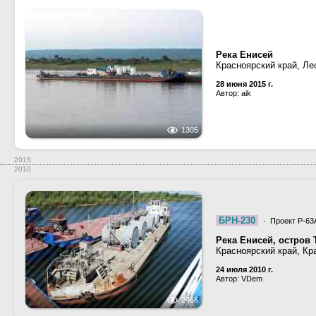
Река Енисей
Красноярский край, Ле
28 июня 2015 г.
Автор: aik
1305
2015
2010
БРН-230
· Проект Р-63
Река Енисей, остров
Красноярский край, Кр
24 июля 2010 г.
Автор: VDem
2466