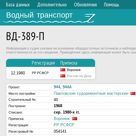
База данных
Дополнительно
Обновления
Помощь
Водный транспорт
ВД-389-П
Информация о судне указана на основании общедоступных источников и наблюдени
ответственности за эти сведения. Приведённая здесь информация может быть ош
Регистрация
Приписка
Воронеж
12.1980
РР РСФСР
Ростов-на-Дону
944, 944А
Проект:
Павловские судоремонтные мастерские
Место постройки:
40
Строительный №:
1968
Построено:
сер. 1980-х гг.
Списано:
Воронеж
Приписка:
РР РСФСР
Регистрация:
054141
Регистровый №: