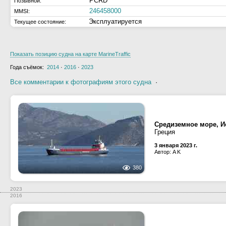
PCRD
Позывной:
246458000
MMSI:
Эксплуатируется
Текущее состояние:
Показать позицию судна на карте MarineTraffic
Года съёмок:
2014
·
2016
·
2023
Все комментарии к фотографиям этого судна
·
Средиземное море, И
Греция
3 января 2023 г.
Автор: A K
380
2023
2016