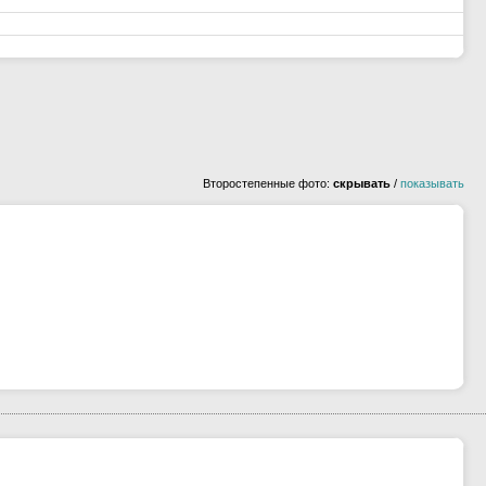
Второстепенные фото:
скрывать
/
показывать