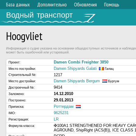
База данных
Дополнительно
Обновления
Помощь
Водный транспорт
Hoogvliet
Информация о судне указана на основании общедоступных источников и наблюдени
может быть ошибочной или устаревшей.
Damen Combi Freighter 3850
Проект:
Damen Shipyards Galati
Место постройки:
Галац
1217
Строительный №:
Damen Shipyards Bergum
Место достройки:
Бургум
9414
Достроечный №:
14.12.2010
Заложено:
29.01.2013
Построено:
Роттердам
Приписка:
9625231
IMO:
LR
Регистрация:
✠100A1 STRENGTHENED FOR HEAVY CAR
Формула класса:
AGROUND, ShipRight (ACS(B)), ICE CLAS