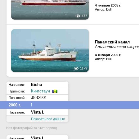
4 января 2005 г.
Автор: Bull
477
Панамский канал
Атлантическая якорна
4 января 2005 г.
Автор: Bull
1179
Eisha
Название:
Кингстаун
Приписка:
J8B2901
Позывной:
↑
2000 г.
Vista I.
Название:
Показать все данные
Нет фотографий за этот период
Vista I.
Название: