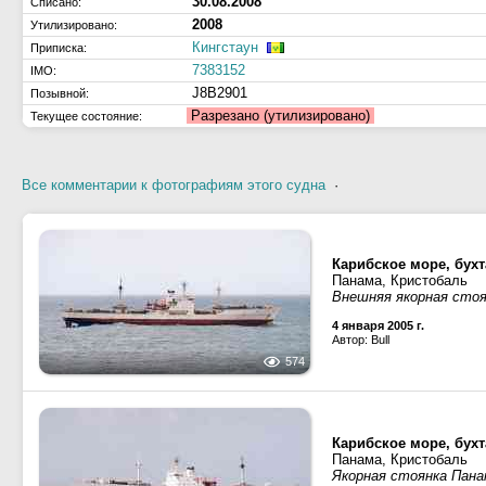
30.08.2008
Списано:
2008
Утилизировано:
Кингстаун
Приписка:
7383152
IMO:
J8B2901
Позывной:
Разрезано (утилизировано)
Текущее состояние:
Все комментарии к фотографиям этого судна
·
Карибское море, бух
Панама, Кристобаль
Внешняя якорная стоя
4 января 2005 г.
Автор: Bull
574
Карибское море, бух
Панама, Кристобаль
Якорная стоянка Пана