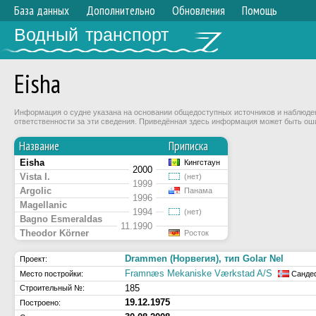
База данных
Дополнительно
Обновления
Помощь
Водный транспорт
Eisha
Информация о судне указана на основании общедоступных источников и наблюдени
ответственности за эти сведения. Приведённая здесь информация может быть ош
Название
Приписка
Eisha
Кингстаун
2000
Vista I.
(нет)
1999
Argolic
Панама
1996
Magellanic
1994
(нет)
Bagno Esmeraldas
11.1990
Theodor Körner
Росток
Drammen (Норвегия), тип Golar Nel
Проект:
Framnæs Mekaniske Værkstad A/S
Место постройки:
Санде
185
Строительный №:
19.12.1975
Построено: