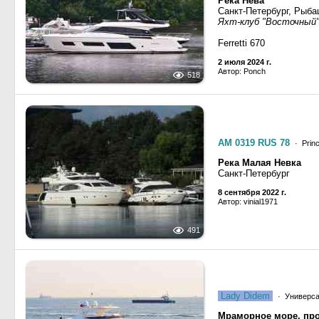
Река Нева
Санкт-Петербург, Рыба
Яхт-клуб "Восточный
Ferretti 670
2 июля 2024 г.
Автор: Ponch
518
АМ 0319 RUS 78
· Prin
Река Малая Невка
Санкт-Петербург
8 сентября 2022 г.
Автор: vinial1971
491
Lady Didem
· Универса
Мраморное море, пр