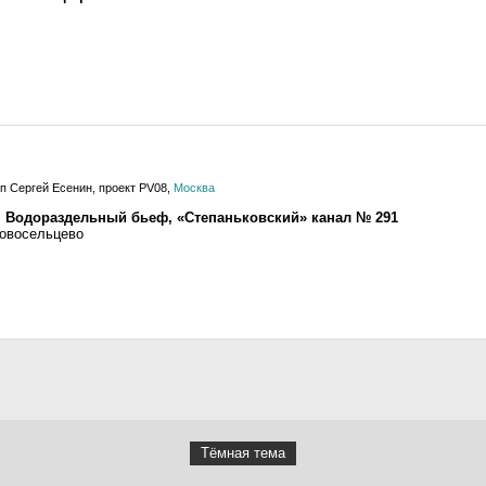
п Сергей Есенин, проект PV08,
Москва
 Водораздельный бьеф, «Степаньковский» канал № 291
Новосельцево
Тёмная тема