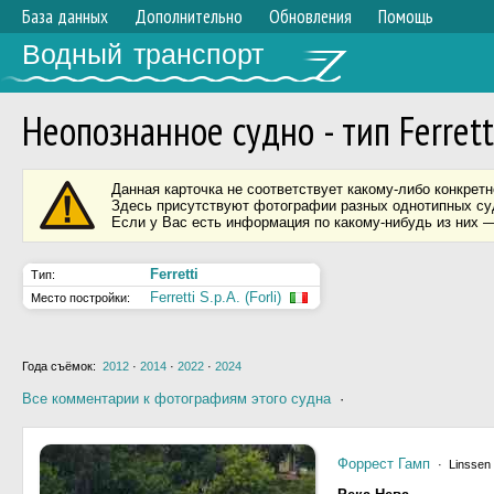
База данных
Дополнительно
Обновления
Помощь
Водный транспорт
Неопознанное судно - тип Ferrett
Данная карточка не соответствует какому-либо конкретн
Здесь присутствуют фотографии разных однотипных суд
Если у Вас есть информация по какому-нибудь из них —
Ferretti
Тип:
Ferretti S.p.A. (Forli)
Место постройки:
Года съёмок:
2012
·
2014
·
2022
·
2024
Все комментарии к фотографиям этого судна
·
Форрест Гамп
· Linssen 