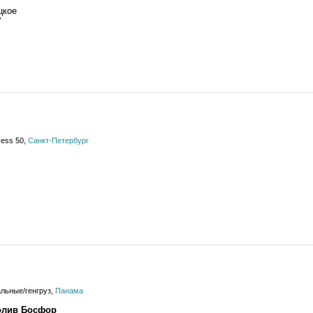
цкое
"
cess 50,
Санкт-Петербург
льные/генгруз,
Панама
олив Босфор