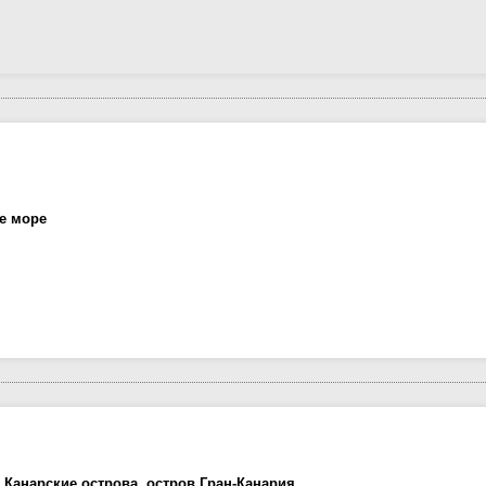
ое море
 Канарские острова, остров Гран-Канария