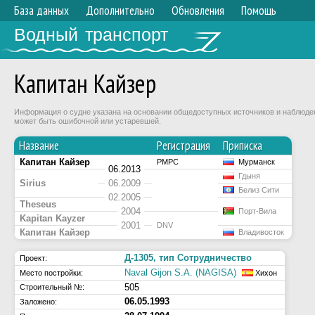
База данных
Дополнительно
Обновления
Помощь
Водный транспорт
Капитан Кайзер
Информация о судне указана на основании общедоступных источников и наблюдени
может быть ошибочной или устаревшей.
Название
Регистрация
Приписка
Капитан Кайзер
РМРС
Мурманск
06.2013
Гдыня
Sirius
06.2009
Белиз Сити
02.2005
Theseus
2004
Порт-Вила
Kapitan Kayzer
2001
DNV
Капитан Кайзер
Владивосток
Д-1305, тип Сотрудничество
Проект:
Naval Gijon S.A. (NAGISA)
Место постройки:
Хихон
505
Строительный №:
06.05.1993
Заложено: