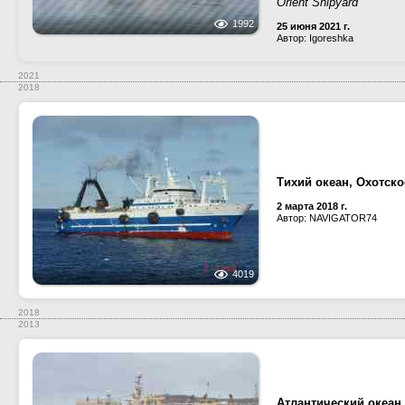
Orient Shipyard
1992
25 июня 2021 г.
Автор: Igoreshka
2021
2018
Тихий океан, Охотск
2 марта 2018 г.
Автор: NAVIGATOR74
4019
2018
2013
Атлантический океан,