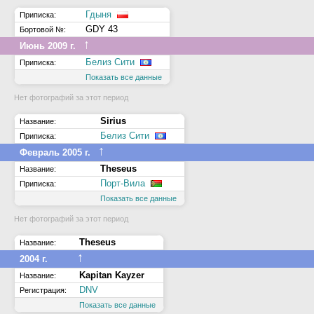
Гдыня
Приписка:
GDY 43
Бортовой №:
↑
Июнь 2009 г.
Белиз Сити
Приписка:
Показать все данные
Нет фотографий за этот период
Sirius
Название:
Белиз Сити
Приписка:
↑
Февраль 2005 г.
Theseus
Название:
Порт-Вила
Приписка:
Показать все данные
Нет фотографий за этот период
Theseus
Название:
↑
2004 г.
Kapitan Kayzer
Название:
DNV
Регистрация:
Показать все данные