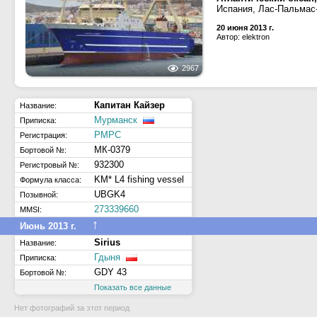
Испания, Лас-Пальмас
20 июня 2013 г.
Автор: elektron
2967
Капитан Кайзер
Название:
Мурманск
Приписка:
РМРС
Регистрация:
МК-0379
Бортовой №:
932300
Регистровый №:
KM* L4 fishing vessel
Формула класса:
UBGK4
Позывной:
273339660
MMSI:
↑
Июнь 2013 г.
Sirius
Название:
Гдыня
Приписка:
GDY 43
Бортовой №:
Показать все данные
Нет фотографий за этот период