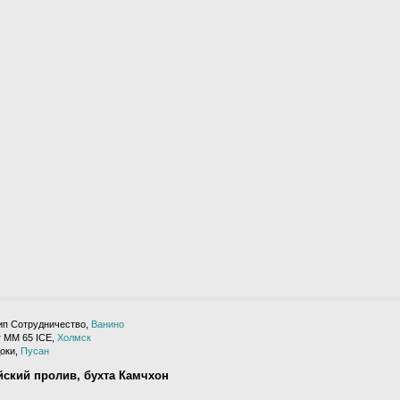
тип Сотрудничество,
Ванино
 MM 65 ICE,
Холмск
оки,
Пусан
йский пролив, бухта Камчхон