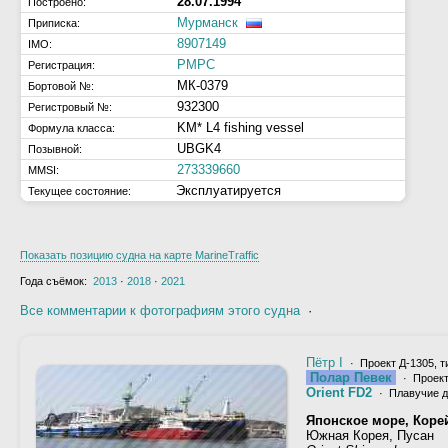
28.07.1994
Построено:
Мурманск
Приписка:
8907149
IMO:
РМРС
Регистрация:
МК-0379
Бортовой №:
932300
Регистровый №:
KM* L4 fishing vessel
Формула класса:
UBGK4
Позывной:
273339660
MMSI:
Эксплуатируется
Текущее состояние:
Показать позицию судна на карте MarineTraffic
Года съёмок:
2013
·
2018
·
2021
Все комментарии к фотографиям этого судна
·
Пётр I
· Проект Д-1305, 
Полар Певек
· Проект
Orient FD2
· Плавучие д
Японское море, Коре
Южная Корея, Пусан