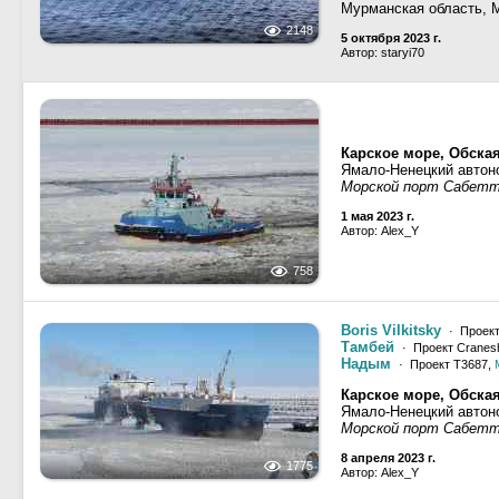
Мурманская область, 
2148
5 октября 2023 г.
Автор: staryi70
Карское море, Обская
Ямало-Ненецкий автоно
Морской порт Сабет
1 мая 2023 г.
Автор: Alex_Y
758
Boris Vilkitsky
· Проект 
Тамбей
· Проект Cranesh
Надым
· Проект Т3687,
Карское море, Обская
Ямало-Ненецкий автоно
Морской порт Сабетта
8 апреля 2023 г.
1775
Автор: Alex_Y