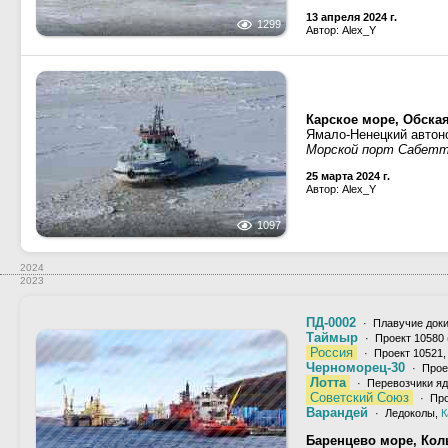
13 апреля 2024 г.
1299
Автор: Alex_Y
Карское море, Обская
Ямало-Ненецкий автоно
Морской порт Сабет
25 марта 2024 г.
Автор: Alex_Y
1097
2024
2023
ПД-0002
· Плавучие док
Таймыр
· Проект 10580 
Россия
· Проект 10521,
Черноморец-30
· Прое
Лотта
· Перевозчики яд
Советский Союз
· Про
Варандей
· Ледоколы,
К
Баренцево море, Кол