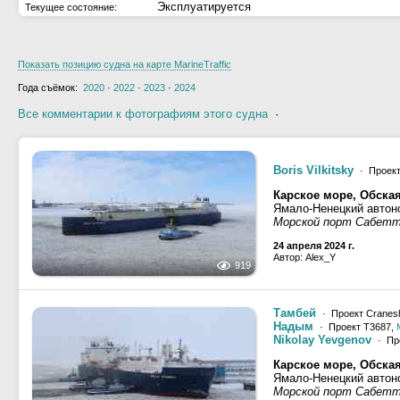
Эксплуатируется
Текущее состояние:
Показать позицию судна на карте MarineTraffic
Года съёмок:
2020
·
2022
·
2023
·
2024
Все комментарии к фотографиям этого судна
·
Boris Vilkitsky
· Проект 
Карское море, Обская
Ямало-Ненецкий автоно
Морской порт Сабет
24 апреля 2024 г.
Автор: Alex_Y
919
Тамбей
· Проект Cranesh
Надым
· Проект Т3687,
Nikolay Yevgenov
· Про
Карское море, Обская
Ямало-Ненецкий автоно
Морской порт Сабетта