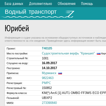
База данных
Дополнительно
Обновления
Помощь
Водный транспорт
Юрибей
Информация о судне указана на основании общедоступных источников и наблюдени
ответственности за эти сведения. Приведённая здесь информация может быть ош
Т40105
Проект:
Судостроительная верфь "Краншип"
Место постройки:
Кер
1001
Строительный №:
16.09.2017
Спущено на воду:
14.10.2017
Построено:
Мурманск
Приписка:
9822463
IMO:
РМРС
Регистрация:
150852
Регистровый №:
KM(*) Arc6 [1] AUT1 OMBO FF3WS ECO EPP AN
Формула класса:
UBXP2
Позывной:
273390840
MMSI: