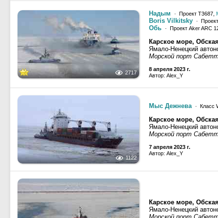
Надым
· Проект Т3687,
Boris Vilkitsky
· Проект 
Обь
· Проект Aker ARC 1
Карское море, Обская
Ямало-Ненецкий автоно
Морской порт Сабет
8 апреля 2023 г.
2717
Автор: Alex_Y
Мыс Дежнева
· Класс W
Карское море, Обская
Ямало-Ненецкий автоно
Морской порт Сабет
7 апреля 2023 г.
Автор: Alex_Y
1122
Карское море, Обская
Ямало-Ненецкий автоно
Морской порт Сабет