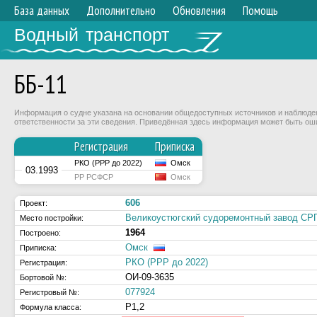
База данных
Дополнительно
Обновления
Помощь
Водный транспорт
ББ-11
Информация о судне указана на основании общедоступных источников и наблюдени
ответственности за эти сведения. Приведённая здесь информация может быть ош
Регистрация
Приписка
РКО (РРР до 2022)
Омск
03.1993
РР РСФСР
Омск
606
Проект:
Великоустюгский судоремонтный завод 
Место постройки:
1964
Построено:
Омск
Приписка:
РКО (РРР до 2022)
Регистрация:
ОИ-09-3635
Бортовой №:
077924
Регистровый №:
Р1,2
Формула класса: