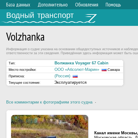
База данных
Дополнительно
Обновления
Помощь
Водный транспорт
Volzhanka
Информация о судне указана на основании общедоступных источников и наблюдени
ответственности за эти сведения. Приведённая здесь информация может быть ош
Волжанка Voyager 67 Cabin
Тип:
ООО «Абсолют-Марин»
Место постройки:
Самара
(Россия)
Приписка:
Эксплуатируется
Текущее состояние:
Все комментарии к фотографиям этого судна
·
Канал имени Москвы,
Московская область, Д