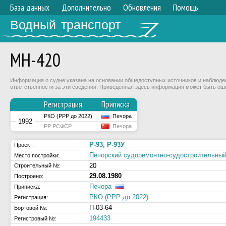
База данных
Дополнительно
Обновления
Помощь
Водный транспорт
МН-420
Информация о судне указана на основании общедоступных источников и наблюдени
ответственности за эти сведения. Приведённая здесь информация может быть ош
Регистрация
Приписка
РКО (РРР до 2022)
Печора
1992
РР РСФСР
Печора
Р-93, Р-93У
Проект:
Печорский судоремонтно-судостроительн
Место постройки:
20
Строительный №:
29.08.1980
Построено:
Печора
Приписка:
РКО (РРР до 2022)
Регистрация:
П-03-64
Бортовой №:
194433
Регистровый №: