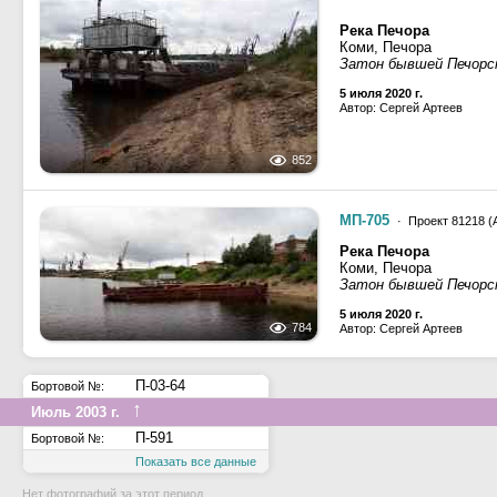
Река Печора
Коми, Печора
Затон бывшей Печорс
5 июля 2020 г.
Автор: Сергей Артеев
852
МП-705
· Проект 81218 (А,
Река Печора
Коми, Печора
Затон бывшей Печорс
5 июля 2020 г.
784
Автор: Сергей Артеев
П-03-64
Бортовой №:
↑
Июль 2003 г.
П-591
Бортовой №:
Показать все данные
Нет фотографий за этот период