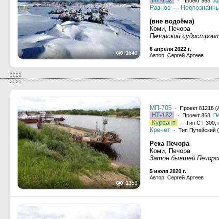
НТ-152
· Проект 868,
Ар
Разное
—
Неопознанны
(вне водоёма)
Коми, Печора
Печорский судострои
6 апреля 2022 г.
1640
Автор: Сергей Артеев
2022
2020
МП-705
· Проект 81218 (А,
НТ-152
· Проект 868,
П
Курсант
· Тип СТ-300, 
Кречет
· Тип Путейский (п
Река Печора
Коми, Печора
Затон бывшей Печорс
5 июля 2020 г.
Автор: Сергей Артеев
1353