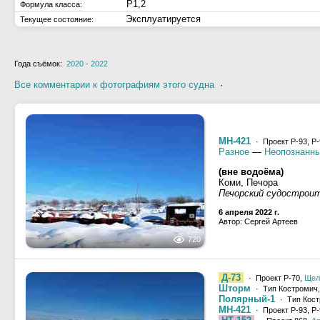
Р1,2
Формула класса:
Эксплуатируется
Текущее состояние:
Года съёмок:
2020
·
2022
Все комментарии к фотографиям этого судна
·
МН-421
· Проект Р-93, Р
Разное
—
Неопознанны
(вне водоёма)
Коми, Печора
Печорский судострои
6 апреля 2022 г.
Автор: Сергей Артеев
720
Д-73
· Проект Р-70,
Щел
Шторм
· Тип Костромич,
Полярный-1
· Тип Кост
МН-421
· Проект Р-93, Р