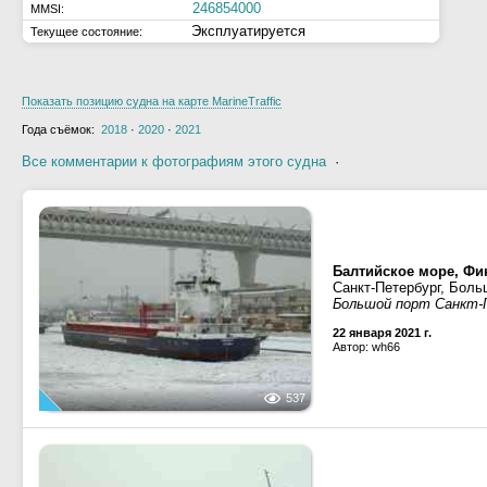
246854000
MMSI:
Эксплуатируется
Текущее состояние:
Показать позицию судна на карте MarineTraffic
Года съёмок:
2018
·
2020
·
2021
Все комментарии к фотографиям этого судна
·
Балтийское море, Фин
Санкт-Петербург, Боль
Большой порт Санкт-П
22 января 2021 г.
Автор: wh66
537