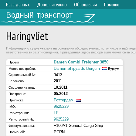
База данных
Дополнительно
Обновления
Помощь
Водный транспорт
Haringvliet
Информация о судне указана на основании общедоступных источников и наблюдени
ответственности за эти сведения. Приведённая здесь информация может быть ош
Damen Combi Freighter 3850
Проект:
Damen Shipyards Bergum
Место постройки:
Бургум
9413
Строительный №:
2011
Заложено:
10.2011
Спущено на воду:
05.2012
Построено:
Роттердам
Приписка:
9625229
IMO:
LR
Регистрация:
9625229
Регистровый №:
+100A1 General Cargo Ship
Формула класса:
PCRN
Позывной: