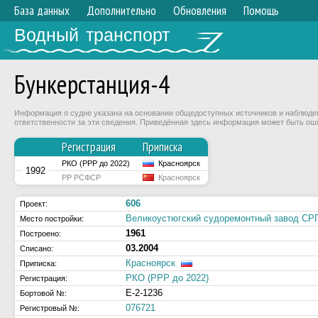
База данных
Дополнительно
Обновления
Помощь
Водный транспорт
Бункерстанция-4
Информация о судне указана на основании общедоступных источников и наблюдени
ответственности за эти сведения. Приведённая здесь информация может быть ош
Регистрация
Приписка
РКО (РРР до 2022)
Красноярск
1992
РР РСФСР
Красноярск
606
Проект:
Великоустюгский судоремонтный завод 
Место постройки:
1961
Построено:
03.2004
Списано:
Красноярск
Приписка:
РКО (РРР до 2022)
Регистрация:
Е-2-1236
Бортовой №:
076721
Регистровый №: