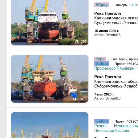
Абрау
· Танкеры,
Санк
Река Преголя
Калининградская облас
Судоремонтный завод
15 июля 2020 г.
Автор: Dimon018
293
Керн
· Тип Поиск, проек
Gefion
· Проект 469 (С
Профессор Рябинкин
·
Река Преголя
Калининградская облас
Судоремонтный завод
7 мая 2020 г.
Автор: Dimon018
1016
Gefion
· Проект 469 (С
Разное
—
Неопознанны
Печорский бассейн