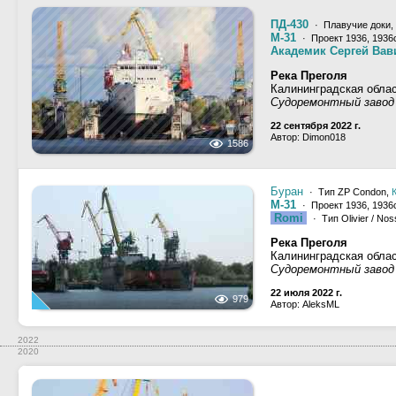
ПД-430
· Плавучие доки,
М-31
· Проект 1936, 1936
Академик Сергей Вав
Река Преголя
Калининградская облас
Судоремонтный завод
22 сентября 2022 г.
Автор: Dimon018
1586
Буран
· Тип ZP Condon,
М-31
· Проект 1936, 1936
Romi
· Тип Olivier / No
Река Преголя
Калининградская облас
Судоремонтный завод
22 июля 2022 г.
979
Автор: AleksML
2022
2020