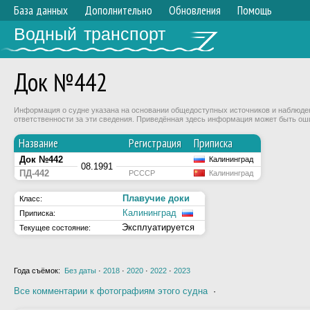
База данных
Дополнительно
Обновления
Помощь
Водный транспорт
Док №442
Информация о судне указана на основании общедоступных источников и наблюдени
ответственности за эти сведения. Приведённая здесь информация может быть ош
Название
Регистрация
Приписка
Док №442
Калининград
08.1991
ПД-442
РСССР
Калининград
Плавучие доки
Класс:
Калининград
Приписка:
Эксплуатируется
Текущее состояние:
Года съёмок:
Без даты
·
2018
·
2020
·
2022
·
2023
Все комментарии к фотографиям этого судна
·