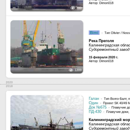
Автор: Dimon018
700
Bimi
· Тип Olivier / Nos
Река Преголя
Калининградская облас
Судоремонтный завод
15 февраля 2020 г.
Автор: Dimon018
1209
2020
2018
Галан
· Тип Волго-Балт, 
Один
· Проект SK 40/49 M
Док №675
· Плавучие д
ПД-430
· Плавучие доки,
Калининградский мор
Калининградская облас
Судоремонтный завод