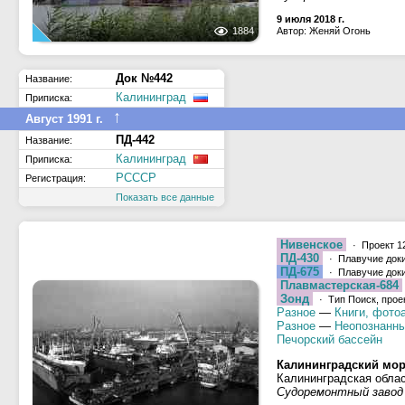
9 июля 2018 г.
1884
Автор: Женяй Огонь
Док №442
Название:
Калининград
Приписка:
↑
Август 1991 г.
ПД-442
Название:
Калининград
Приписка:
РСССР
Регистрация:
Показать все данные
Нивенское
· Проект 1
ПД-430
· Плавучие док
ПД-675
· Плавучие док
Плавмастерская-684
Зонд
· Тип Поиск, прое
Разное
—
Книги, фото
Разное
—
Неопознанны
Печорский бассейн
Калининградский мор
Калининградская облас
Судоремонтный завод