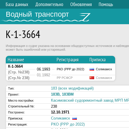
База данных
Дополнительно
Обновления
Помощь
Водный транспорт
К-1-3664
Информация о судне указана на основании общедоступных источников и наблюдени
может быть ошибочной или устаревшей.
Название
Регистрация
Приписка
К-1-3664
06.1993
РКО (РРР до 2022)
Соликамск
(Стр. №238)
01.1992
(Стр.№ 238)
РР РСФСР
Соликамск
183 (всех модификаций)
Тип:
183В, 183ВМ
Проект:
Касимовский судоремонтный завод МРП 
Место постройки:
238
Строительный №:
12.10.1971
Построено:
Соликамск
Приписка:
РКО (РРР до 2022)
Регистрация: