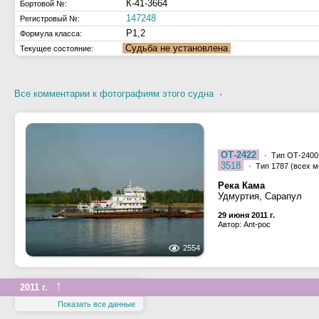
К-41-3664
Бортовой №:
147248
Регистровый №:
Р1,2
Формула класса:
Судьба не установлена
Текущее состояние:
Все комментарии к фотографиям этого судна
·
ОТ-2422
· Тип ОТ-2400,
3518
· Тип 1787 (всех м
Река Кама
Удмуртия, Сарапул
29 июня 2011 г.
Автор: Ant-poc
2554
↑
2011 г.
Показать все данные