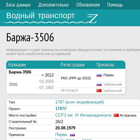
База данных
Дополнительно
Обновления
Помощь
Водный транспорт
Баржа-3506
Информация о судне указана на основании общедоступных источников и наблюдени
может быть ошибочной или устаревшей.
Название
Регистрация
Приписка
Баржа-3506
≈ 2012
Пермь
РКО (РРР до 2022)
03.2005
3506
Чайковский
07.1993
РР РСФСР
Чайковский
1787 (всех модификаций)
Тип:
1787У
Проект:
ССРЗ им. III Интернационала
Место постройки:
Астрахань
26/2
Строительный №:
20.08.1979
Построено:
Пермь
Приписка: