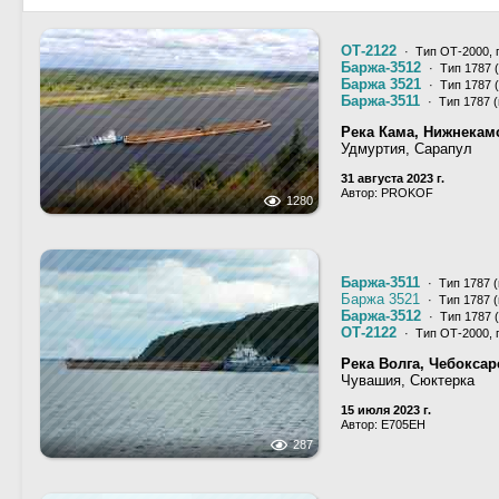
ОТ-2122
· Тип ОТ-2000, 
Баржа-3512
· Тип 1787 
Баржа 3521
· Тип 1787 
Баржа-3511
· Тип 1787 
Река Кама, Нижнекам
Удмуртия, Сарапул
31 августа 2023 г.
Автор: PROKOF
1280
Баржа-3511
· Тип 1787 
Баржа 3521
· Тип 1787 
Баржа-3512
· Тип 1787 
ОТ-2122
· Тип ОТ-2000, 
Река Волга, Чебокса
Чувашия, Сюктерка
15 июля 2023 г.
Автор: Е705ЕН
287