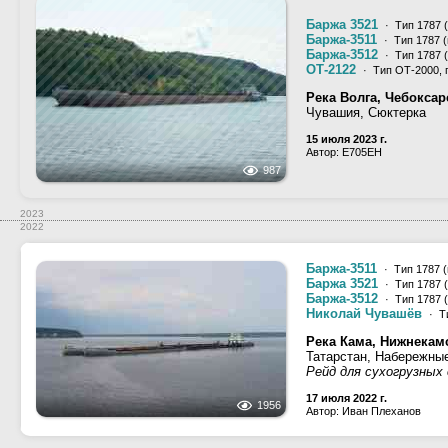
Баржа 3521
· Тип 1787 
Баржа-3511
· Тип 1787 
Баржа-3512
· Тип 1787 
ОТ-2122
· Тип ОТ-2000, 
Река Волга, Чебокса
Чувашия, Сюктерка
15 июля 2023 г.
Автор: Е705ЕН
987
2023
2022
Баржа-3511
· Тип 1787 
Баржа 3521
· Тип 1787 
Баржа-3512
· Тип 1787 
Николай Чувашёв
· Т
Река Кама, Нижнекам
Татарстан, Набережны
Рейд для сухогрузных
17 июля 2022 г.
1956
Автор: Иван Плеханов