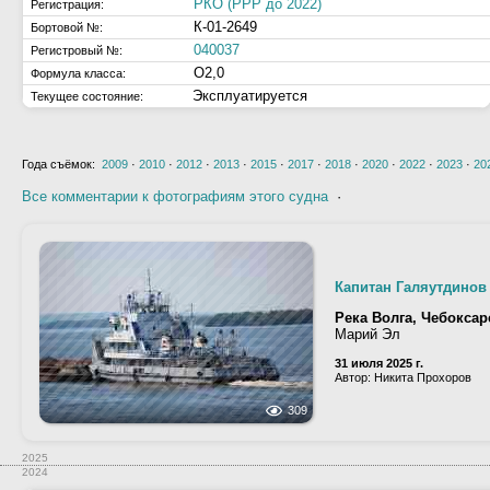
РКО (РРР до 2022)
Регистрация:
К-01-2649
Бортовой №:
040037
Регистровый №:
О2,0
Формула класса:
Эксплуатируется
Текущее состояние:
Года съёмок:
2009
·
2010
·
2012
·
2013
·
2015
·
2017
·
2018
·
2020
·
2022
·
2023
·
20
Все комментарии к фотографиям этого судна
·
Капитан Галяутдинов
Река Волга, Чебокса
Марий Эл
31 июля 2025 г.
Автор: Никита Прохоров
309
2025
2024