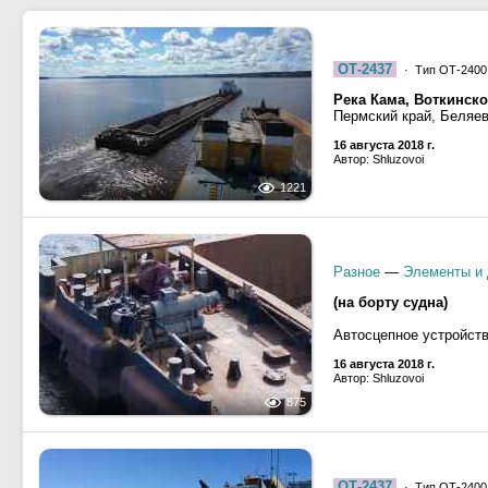
ОТ-2437
· Тип ОТ-2400,
Река Кама, Воткинск
Пермский край, Беляе
16 августа 2018 г.
Автор: Shluzovoi
1221
Разное
—
Элементы и 
(на борту судна)
Автосцепное устройст
16 августа 2018 г.
Автор: Shluzovoi
875
ОТ-2437
· Тип ОТ-2400,