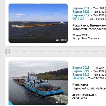
Баржа-3511
· Тип 1787 
Баржа 3521
· Тип 1787 
Баржа-3512
· Тип 1787 
ОТ-2122
· Тип ОТ-2000, 
Река Кама, Нижнекам
Татарстан, Менделеев
25 мая 2024 г.
Автор: Иван Плеханов
1070
2024
2023
Баржа-3511
· Тип 1787 
Баржа 3521
· Тип 1787 
Баржа-3512
· Тип 1787 
ОТ-2122
· Тип ОТ-2000, 
Река Кама
Пермский край, Чайков
23 сентября 2023 г.
Автор: wh66
1255