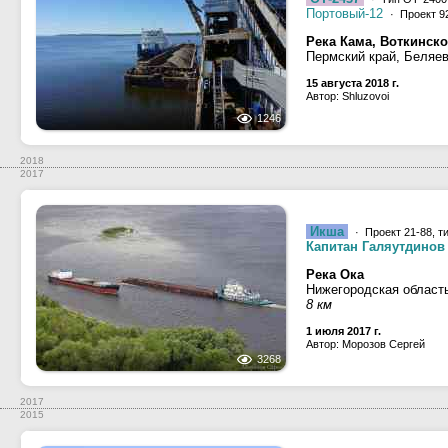
Портовый-12
· Проект 9
Река Кама, Воткинск
Пермский край, Беляе
15 августа 2018 г.
Автор: Shluzovoi
1246
2018
2017
Икша
· Проект 21-88, т
Капитан Галяутдинов
Река Ока
Нижегородская област
8 км
1 июля 2017 г.
Автор: Морозов Сергей
3268
2017
2015