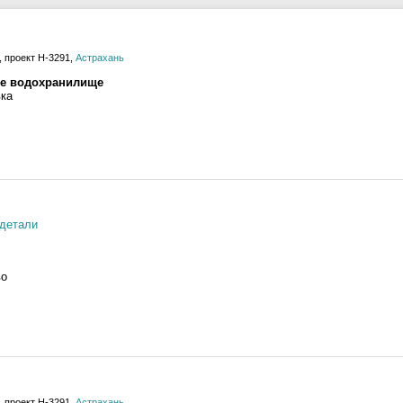
 проект H-3291,
Астрахань
ое водохранилище
вка
детали
во
 проект H-3291,
Астрахань