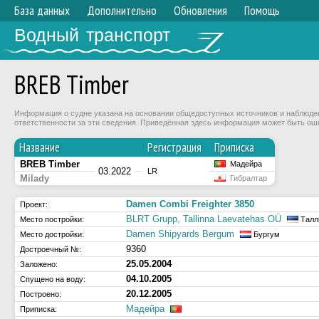
База данных
Дополнительно
Обновления
Помощь
Водный транспорт
BREB Timber
Информация о судне указана на основании общедоступных источников и наблюдени
ответственности за эти сведения. Приведённая здесь информация может быть ош
Название
Регистрация
Приписка
BREB Timber
Мадейра
03.2022
LR
Milady
Гибралтар
Damen Combi Freighter 3850
Проект:
BLRT Grupp, Tallinna Laevatehas OÜ
Место постройки:
Талл
Damen Shipyards Bergum
Место достройки:
Бургум
9360
Достроечный №:
25.05.2004
Заложено:
04.10.2005
Спущено на воду:
20.12.2005
Построено:
Мадейра
Приписка: