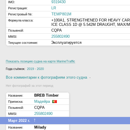
9319430
IMO:
LR
Регистрация:
TEMP801M
Регистровый №:
+100A1, STRENGTHENED FOR HEAVY CAR
Формула класса:
ICE CLASS 1D @ 5.542M DRAUGHT, MAX/M
CQPA
Позывной:
255802490
MMSI:
Эксплуатируется
Текущее состояние:
Показать позицию судна на карте MarineTraffic
Года съёмок:
2019
·
2020
Все комментарии к фотографиям этого судна
·
Нет фотографий за этот период
BREB Timber
Название:
Мадейра
Приписка:
CQPA
Позывной:
255802490
MMSI:
↑
Март 2022 г.
Milady
Название: