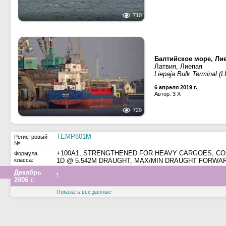
710
Балтийское море, Ли
Латвия, Лиепая
Liepaja Bulk Terminal (
6 апреля 2019 г.
Автор: 3 X
729
TEMP801M
Регистровый
№:
+100A1, STRENGTHENED FOR HEAVY CARGOES, CO
Формула
класса:
1D @ 5.542M DRAUGHT, MAX/MIN DRAUGHT FORWARD 
Декабрь
↑
2006 г.
Показать все данные