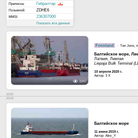
Гибралтар
Приписка:
ZDHE6
Позывной:
236307000
MMSI:
Показать все данные
Fonnland
· Тип Jens, п
Балтийское море, Ли
Латвия, Лиепая
Liepaja Bulk Terminal (
10 апреля 2020 г.
Автор: 3 X
1047
2020
2019
Балтийское море
11 июня 2019 г.
Автор: Alex_Y