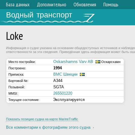
База данных
Дополнительно
Обновления
Помощь
Водный транспорт
Loke
Информация о судне указана на основании общедоступных источников и наблюдени
ответственности за эти сведения. Приведённая здесь информация может быть ош
Oskarshamns Varv AB
Место постройки:
Оскарсхамн
1994
Построено:
ВМС Швеции
Приписка:
A344
Бортовой №:
SGTA
Позывной:
265501220
MMSI:
Эксплуатируется
Текущее состояние:
Показать позицию судна на карте MarineTraffic
Все комментарии к фотографиям этого судна
·