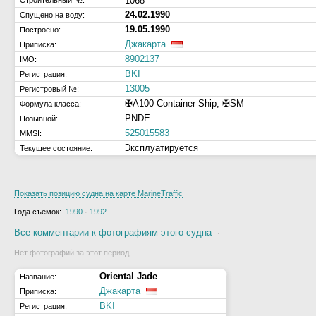
1068
Строительный №:
24.02.1990
Спущено на воду:
19.05.1990
Построено:
Джакарта
Приписка:
8902137
IMO:
BKI
Регистрация:
13005
Регистровый №:
✠A100 Container Ship, ✠SM
Формула класса:
PNDE
Позывной:
525015583
MMSI:
Эксплуатируется
Текущее состояние:
Показать позицию судна на карте MarineTraffic
Года съёмок:
1990
·
1992
Все комментарии к фотографиям этого судна
·
Нет фотографий за этот период
Oriental Jade
Название:
Джакарта
Приписка:
BKI
Регистрация: