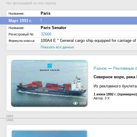
Нет фотографий за этот период
Paris
Название:
↑
Март 1993 г.
Paris Senator
Название:
32666
Регистровый №:
100A4 E " General cargo ship equipped for carriage o
Формула класса:
Показать все данные
Разное
—
Рекламные 
Северное море, река 
Из рекламного буклета 
1 июня 1992 г. (примерно)
Автор: 3 X
1119
1992
1990