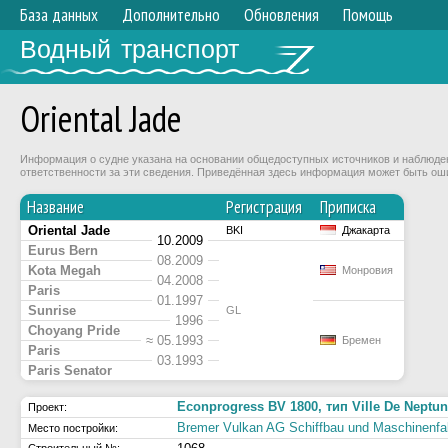
База данных
Дополнительно
Обновления
Помощь
Водный транспорт
Oriental Jade
Информация о судне указана на основании общедоступных источников и наблюдени
ответственности за эти сведения. Приведённая здесь информация может быть ош
Название
Регистрация
Приписка
Oriental Jade
BKI
Джакарта
10.2009
Eurus Bern
08.2009
Kota Megah
Монровия
04.2008
Paris
01.1997
Sunrise
GL
1996
Choyang Pride
≈ 05.1993
Бремен
Paris
03.1993
Paris Senator
Econprogress BV 1800, тип Ville De Neptu
Проект:
Bremer Vulkan AG Schiffbau und Maschinenfa
Место постройки: