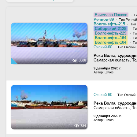
Вячеслав Панков
· Ти
Речной-89
· Тип Речной
Волгонефть-215
· Тип 
Сибирский-2128
· Ти
Волгонефть-229
· Ти
Волгонефть-164
· Ти
Волгонефть-104
· Ти
Окский-60
· Тип Окский,
Река Волга, судоход
Самарская область, То
3066
9 декабря 2020 г.
Автор: Шлюз
Окский-60
· Тип Окский,
Река Волга, судоход
Самарская область, Т
9 декабря 2020 г.
Автор: Шлюз
734