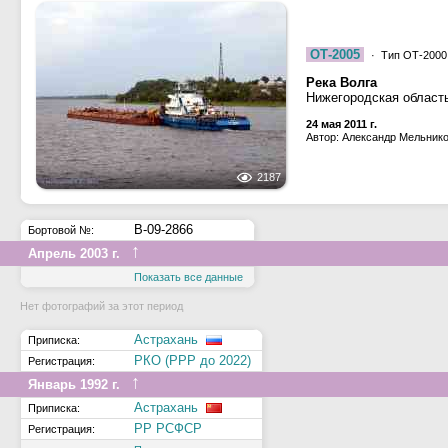
ОТ-2005
· Тип ОТ-2000,
Река Волга
Нижегородская область
24 мая 2011 г.
Автор: Александр Мельник
2187
В-09-2866
Бортовой №:
↑
Апрель 2003 г.
Показать все данные
Нет фотографий за этот период
Астрахань
Приписка:
РКО (РРР до 2022)
Регистрация:
↑
Январь 1992 г.
Астрахань
Приписка:
РР РСФСР
Регистрация: