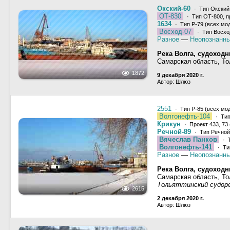
Окский-60
· Тип Окский,
ОТ-830
· Тип ОТ-800, п
1634
· Тип Р-79 (всех мо
Восход-07
· Тип Восход
Разное
—
Неопознанны
Река Волга, судоход
Самарская область, То
1872
9 декабря 2020 г.
Автор: Шлюз
2551
· Тип Р-85 (всех мо
Волгонефть-104
· Тип
Крикун
· Проект 433, 73 
Речной-89
· Тип Речной
Вячеслав Панков
· Т
Волгонефть-141
· Ти
Разное
—
Неопознанны
Река Волга, судоход
Самарская область, Т
Тольяттинский судоре
2615
2 декабря 2020 г.
Автор: Шлюз