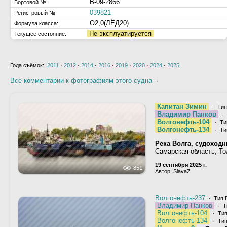
В-09-2866
Бортовой №:
039821
Регистровый №:
О2,0(ЛЁД20)
Формула класса:
Не эксплуатируется
Текущее состояние:
Года съёмок:
2011
·
2012
·
2014
·
2016
·
2019
·
2020
·
2024
·
2025
Все комментарии к фотографиям этого судна
·
Капитан Зимин
· Тип
Владимир Панков
· 
Волгонефть-104
· Ти
Волгонефть-134
· Ти
Река Волга, судоход
Самарская область, Т
19 сентября 2025 г.
851
Автор: SlavaZ
Волгонефть-237
· Тип 
Владимир Панков
· Т
Волгонефть-104
· Тип
Волгонефть-134
· Тип