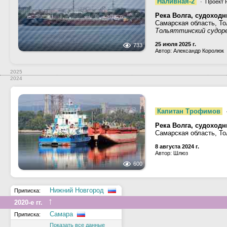
Наливная-2
· Проект 
Река Волга, судоход
Самарская область, То
Тольяттинский судор
25 июля 2025 г.
733
Автор: Александр Королюк
2025
2024
Капитан Трофимов
Река Волга, судоход
Самарская область, Т
8 августа 2024 г.
Автор: Шлюз
600
Нижний Новгород
Приписка:
↑
2020-е гг.
Самара
Приписка:
Показать все данные