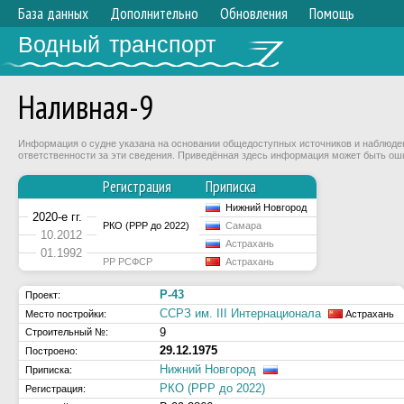
База данных
Дополнительно
Обновления
Помощь
Водный транспорт
Наливная-9
Информация о судне указана на основании общедоступных источников и наблюдени
ответственности за эти сведения. Приведённая здесь информация может быть ош
Регистрация
Приписка
Нижний Новгород
2020-е гг.
РКО (РРР до 2022)
Самара
10.2012
Астрахань
01.1992
РР РСФСР
Астрахань
Р-43
Проект:
ССРЗ им. III Интернационала
Место постройки:
Астрахань
9
Строительный №:
29.12.1975
Построено:
Нижний Новгород
Приписка:
РКО (РРР до 2022)
Регистрация: