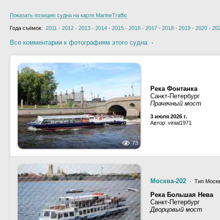
Показать позицию судна на карте MarineTraffic
Года съёмок:
2011
·
2012
·
2013
·
2014
·
2015
·
2016
·
2017
·
2018
·
2019
·
2020
·
20
Все комментарии к фотографиям этого судна
·
Река Фонтанка
Санкт-Петербург
Прачечный мост
3 июля 2026 г.
Автор: vinial1971
73
Москва-202
· Тип Москв
Река Большая Нева
Санкт-Петербург
Дворцовый мост