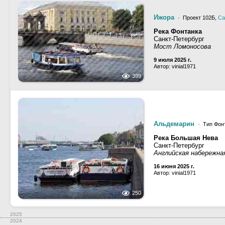
Ижора
· Проект 102Б,
Са
Река Фонтанка
Санкт-Петербург
Мост Ломоносова
9 июля 2025 г.
Автор: vinial1971
399
Альдемарин
· Тип Фонт
Река Большая Нева
Санкт-Петербург
Английская набережна
16 июня 2025 г.
Автор: vinial1971
250
2025
2024