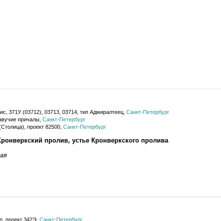
ис, 371У (03712), 03713, 03714, тип Адмиралтеец,
Санкт-Петербург
авучие причалы,
Санкт-Петербург
(Столица), проект 82500,
Санкт-Петербург
Кронверкский пролив, устье Кронверкского пролива
ая
р, проект 342Э,
Санкт-Петербург