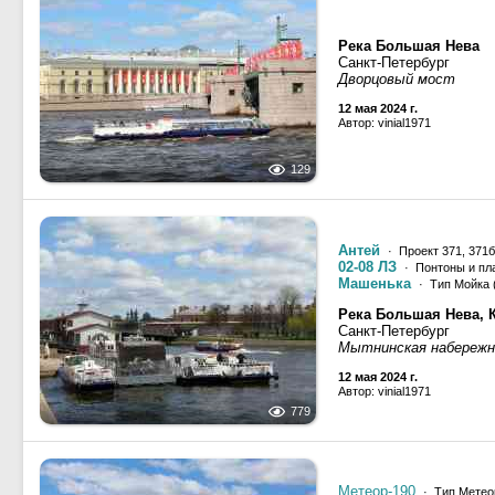
Река Большая Нева
Санкт-Петербург
Дворцовый мост
12 мая 2024 г.
Автор: vinial1971
129
Антей
· Проект 371, 371б
02-08 ЛЗ
· Понтоны и пл
Машенька
· Тип Мойка 
Река Большая Нева, 
Санкт-Петербург
Мытнинская набережн
12 мая 2024 г.
Автор: vinial1971
779
Метеор-190
· Тип Метео