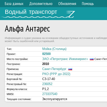
База данных
Дополнительно
Обновления
Помощь
Водный транспорт
Альфа Антарес
Информация о судне указана на основании общедоступных источников и наблюдени
может быть ошибочной или устаревшей.
Мойка (Столица)
Тип:
82500
Проект:
ЗАО «Петротранс Инжиниринг»
Место постройки:
Санкт-Пет
2010
Построено:
Санкт-Петербург
Приписка:
РКО (РРР до 2022)
Регистрация:
СЗ-17-40
Бортовой №:
236052
Регистровый №:
Р1,2
Формула класса:
273337540
MMSI:
Эксплуатируется
Текущее состояние: