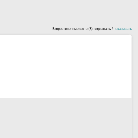
Второстепенные фото (8):
скрывать
/
показывать