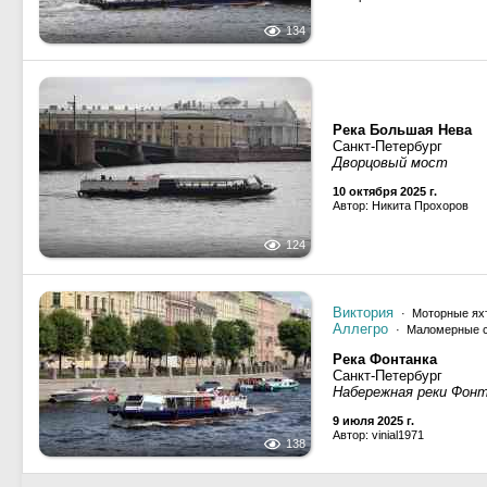
134
Река Большая Нева
Санкт-Петербург
Дворцовый мост
10 октября 2025 г.
Автор: Никита Прохоров
124
Виктория
· Моторные ях
Аллегро
· Маломерные 
Река Фонтанка
Санкт-Петербург
Набережная реки Фон
9 июля 2025 г.
Автор: vinial1971
138