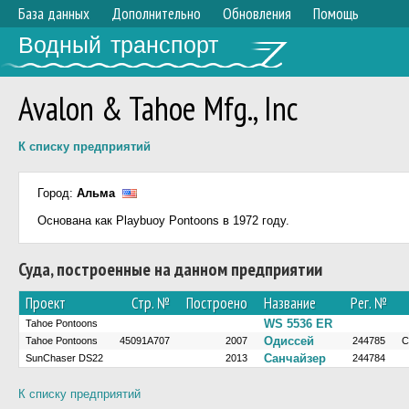
База данных
Дополнительно
Обновления
Помощь
Водный транспорт
Avalon & Tahoe Mfg., Inc
К списку предприятий
Город:
Альма
Основана как Playbuoy Pontoons в 1972 году.
Суда, построенные на данном предприятии
Проект
Стр. №
Построено
Название
Рег. №
WS 5536 ER
Tahoe Pontoons
Одиссей
Tahoe Pontoons
45091А707
2007
244785
С
Санчайзер
SunChaser DS22
2013
244784
К списку предприятий