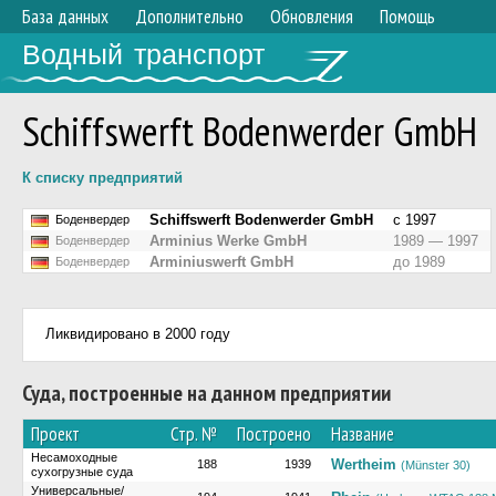
База данных
Дополнительно
Обновления
Помощь
Водный транспорт
Schiffswerft Bodenwerder GmbH
К списку предприятий
Schiffswerft Bodenwerder GmbH
с 1997
Боденвердер
Arminius Werke GmbH
1989 — 1997
Боденвердер
Arminiuswerft GmbH
до 1989
Боденвердер
Ликвидировано в 2000 году
Суда, построенные на данном предприятии
Проект
Стр. №
Построено
Название
Несамоходные
Wertheim
188
1939
(Münster 30)
сухогрузные суда
Универсальные/