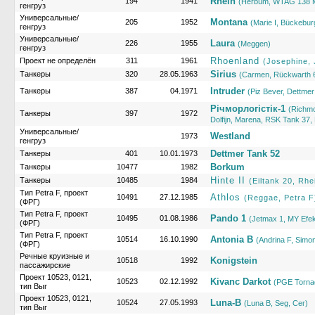
Rhein
194
1941
(Herbum, WTAG 138 
генгруз
Универсальные/
Montana
205
1952
(Marie I, Bückebur
генгруз
Универсальные/
Laura
226
1955
(Meggen)
генгруз
Rhoenland
Проект не определён
311
1961
(Josephine,
Sirius
Танкеры
320
28.05.1963
(Carmen, Rückwarth 
Intruder
Танкеры
387
04.1971
(Piz Bever, Dettmer
Рiчморлогiстiк-1
(Richmor
Танкеры
397
1972
Dolfijn, Marena, RSK Tank 37,
Универсальные/
Westland
1973
генгруз
Dettmer Tank 52
Танкеры
401
10.01.1973
Borkum
Танкеры
10477
1982
Hinte II
Танкеры
10485
1984
(Eiltank 20, Rhe
Тип Petra F, проект
Athlos
10491
27.12.1985
(Reggae, Petra F
(ФРГ)
Тип Petra F, проект
Pando 1
10495
01.08.1986
(Jetmax 1, MY Efek
(ФРГ)
Тип Petra F, проект
Antonia B
10514
16.10.1990
(Andrina F, Simo
(ФРГ)
Речные круизные и
Konigstein
10518
1992
пассажирские
Проект 10523, 0121,
Kivanc Darkot
10523
02.12.1992
(PGE Tornad
тип Выг
Проект 10523, 0121,
Luna-B
10524
27.05.1993
(Luna B, Seg, Сег)
тип Выг