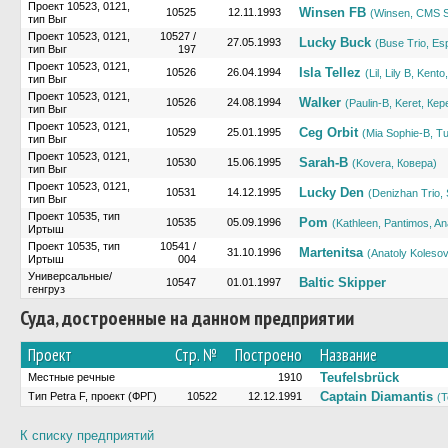
Проект 10523, 0121,
Winsen FB
10525
12.11.1993
(Winsen, CMS 
тип Выг
Проект 10523, 0121,
10527 /
Lucky Buck
27.05.1993
(Buse Trio, E
тип Выг
197
Проект 10523, 0121,
Isla Tellez
10526
26.04.1994
(Lil, Lily B, Kent
тип Выг
Проект 10523, 0121,
Walker
10526
24.08.1994
(Paulin-B, Keret, Кер
тип Выг
Проект 10523, 0121,
Ceg Orbit
10529
25.01.1995
(Mia Sophie-B, Tu
тип Выг
Проект 10523, 0121,
Sarah-B
10530
15.06.1995
(Kovera, Ковера)
тип Выг
Проект 10523, 0121,
Lucky Den
10531
14.12.1995
(Denizhan Trio,
тип Выг
Проект 10535, тип
Pom
10535
05.09.1996
(Kathleen, Pantimos, An
Иртыш
Проект 10535, тип
10541 /
Martenitsa
31.10.1996
(Anatoly Koleso
Иртыш
004
Универсальные/
Baltic Skipper
10547
01.01.1997
генгруз
Суда, достроенные на данном предприятии
Проект
Стр. №
Построено
Название
Teufelsbrück
Местные речные
1910
Captain Diamantis
Тип Petra F, проект (ФРГ)
10522
12.12.1991
(
К списку предприятий