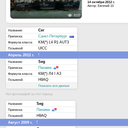
14 октября 2012 г.
Автор: Евгений 10
3220
Сег
Название:
Санкт-Петербург
Приписка:
KM(*) L4 R1 AUT3
Формула класса:
UICC
Позывной:
↑
Апрель 2012 г.
Seg
Название:
Панама
Приписка:
КМ(*) Л4 I А3
Формула класса:
H9AQ
Позывной:
Показать все данные
Нет фотографий за этот период
Seg
Название:
Панама
Приписка:
H9AQ
Позывной:
↑
Август 2009 г.