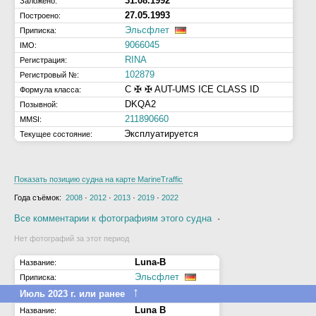
31.08.1992
Заложено:
27.05.1993
Построено:
Эльсфлет
Приписка:
9066045
IMO:
RINA
Регистрация:
102879
Регистровый №:
C ✠ ✠ AUT-UMS ICE CLASS ID
Формула класса:
DKQA2
Позывной:
211890660
MMSI:
Эксплуатируется
Текущее состояние:
Показать позицию судна на карте MarineTraffic
Года съёмок:
2008
·
2012
·
2013
·
2019
·
2022
Все комментарии к фотографиям этого судна
·
Нет фотографий за этот период
Luna-B
Название:
Эльсфлет
Приписка:
↑
Июль 2023 г. или ранее
Luna B
Название: