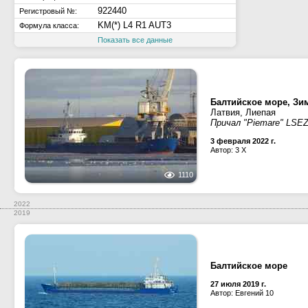
922440
Регистровый №:
KM(*) L4 R1 AUT3
Формула класса:
Показать все данные
Балтийское море, Зи
Латвия, Лиепая
Причал "Piemare" LSEZ
3 февраля 2022 г.
Автор: 3 X
1110
2022
2019
Балтийское море
27 июля 2019 г.
Автор: Евгений 10