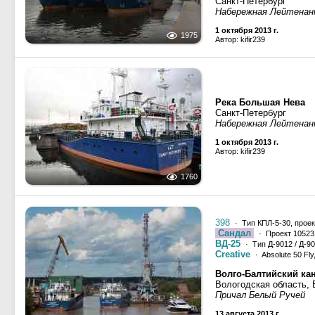
Санкт-Петербург
Набережная Лейтена
1 октября 2013 г.
1975
Автор: kifir239
Река Большая Нева
Санкт-Петербург
Набережная Лейтена
1 октября 2013 г.
Автор: kifir239
1760
398
· Тип КПЛ-5-30, проек
Сандал
· Проект 10523,
ВД-25
· Тип Д-9012 / Д-90
Creative
· Absolute 50 Fly
Волго-Балтийский ка
Вологодская область,
Причал Белый Ручей
13 августа 2013 г.