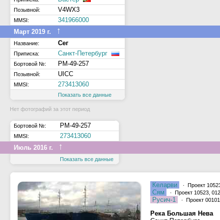
V4WX3
Позывной:
341966000
MMSI:
↑
Март 2019 г.
Сег
Название:
Санкт-Петербург
Приписка:
РМ-49-257
Бортовой №:
UICC
Позывной:
273413060
MMSI:
Показать все данные
Нет фотографий за этот период
РМ-49-257
Бортовой №:
273413060
MMSI:
↑
Июль 2016 г.
Показать все данные
Келарви
· Проект 10523
Сям
· Проект 10523, 012
Русич-1
· Проект 00101
Река Большая Нева