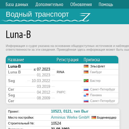
База данных
Дополнительно
Обновления
Помощь
Водный транспорт
Luna-B
Информация о судне указана на основании общедоступных источников и наблюдени
ответственности за эти сведения. Приведённая здесь информация может быть ош
Название
Регистрация
Приписка
Luna-B
Эльсфлет
≤ 07.2023
Luna B
RINA
Гамбург
01.2023
Seg
10.03.2022
Бастер
03.2019
Сег
Санкт-Петербург
04.2012
РМРС
Seg
Панама
08.2009
Сег
Санкт-Петербург
10523, 0121, тип Выг
Проект:
Arminius Werke GmbH
Место постройки:
Боденвердер
10524
Строительный №: