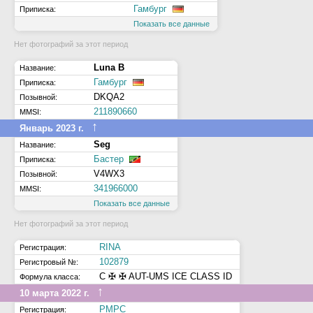
Гамбург
Приписка:
Показать все данные
Нет фотографий за этот период
Luna B
Название:
Гамбург
Приписка:
DKQA2
Позывной:
211890660
MMSI:
↑
Январь 2023 г.
Seg
Название:
Бастер
Приписка:
V4WX3
Позывной:
341966000
MMSI:
Показать все данные
Нет фотографий за этот период
RINA
Регистрация:
102879
Регистровый №:
C ✠ ✠ AUT-UMS ICE CLASS ID
Формула класса:
↑
10 марта 2022 г.
РМРС
Регистрация: