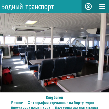
Водный транспорт
King Saron
Разное
—
Фотографии, сделанные на борту судов
—
Внутренние помещения
—
Пассажирские помещения