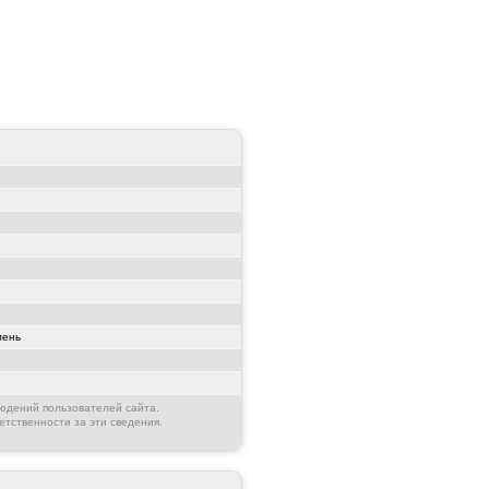
ень
юдений пользователей сайта.
етственности за эти сведения.