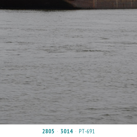
2805
·
3014
·
РТ-691