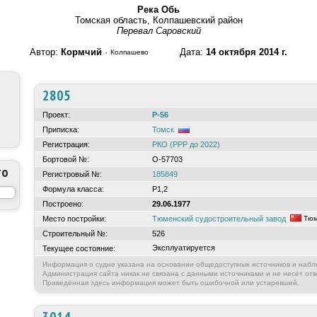
Река Обь
Томская область, Колпашевский район
Перевал Саровский
Автор:
Кормчий
·
Дата:
14 октября 2014 г.
Колпашево
2805
Проект:
Р-56
Приписка:
Томск
Регистрация:
РКО (РРР до 2022)
Бортовой №:
О-57703
то
Регистровый №:
185849
Формула класса:
Р1,2
Построено:
29.06.1977
Место постройки:
Тюменский судостроительный завод
Тюм
Строительный №:
526
Эксплуатируется
Текущее состояние:
Информация о судне указана на основании общедоступных источников и набл
Администрация сайта никак не связана с данными источниками и не несёт отв
Приведённая здесь информация может быть ошибочной или устаревшей.