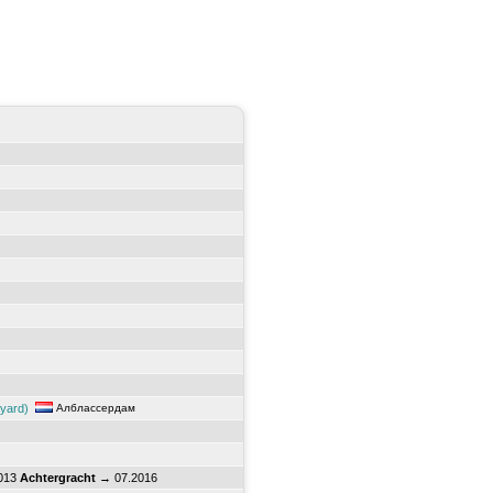
pyard)
Алблассердам
013
Achtergracht
→ 07.2016