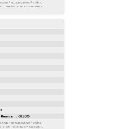
юдений пользователей сайта.
етственности за эти сведения.
ся
7
Remmar
→ 08.2005
юдений пользователей сайта.
етственности за эти сведения.