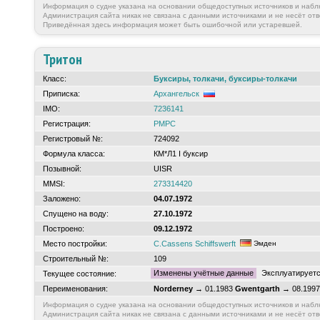
Информация о судне указана на основании общедоступных источников и набл
Администрация сайта никак не связана с данными источниками и не несёт отв
Приведённая здесь информация может быть ошибочной или устаревшей.
Тритон
Класс:
Буксиры, толкачи, буксиры-толкачи
Приписка:
Архангельск
IMO:
7236141
Регистрация:
РМРС
Регистровый №:
724092
Формула класса:
КМ*Л1 I буксир
Позывной:
UISR
MMSI:
273314420
Заложено:
04.07.1972
Спущено на воду:
27.10.1972
Построено:
09.12.1972
Место постройки:
C.Cassens Schiffswerft
Эмден
Строительный №:
109
Изменены учётные данные
Эксплуатирует
Текущее состояние:
Переименования:
Norderney
→ 01.1983
Gwentgarth
→ 08.199
Информация о судне указана на основании общедоступных источников и набл
Администрация сайта никак не связана с данными источниками и не несёт отв