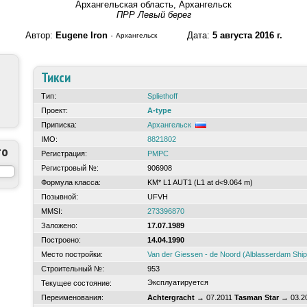
Архангельская область, Архангельск
ПРР Левый берег
Автор:
Eugene Iron
·
Дата:
5 августа 2016 г.
Архангельск
Тикси
Тип:
Spliethoff
Проект:
A-type
Приписка:
Архангельск
IMO:
8821802
то
Регистрация:
РМРС
Регистровый №:
906908
Формула класса:
KM* L1 AUT1 (L1 at d<9.064 m)
Позывной:
UFVH
MMSI:
273396870
Заложено:
17.07.1989
Построено:
14.04.1990
Место постройки:
Van der Giessen - de Noord (Alblasserdam Shi
Строительный №:
953
Эксплуатируется
Текущее состояние:
Переименования:
Achtergracht
→ 07.2011
Tasman Star
→ 03.2