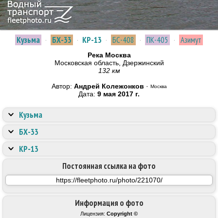
Кузьма
·
БХ-33
·
КР-13
·
БС-408
·
ПК-405
·
Азимут
Река Москва
Московская область, Дзержинский
132 км
Автор:
Андрей Колежонков
·
Москва
Дата:
9 мая 2017 г.
Кузьма
БХ-33
КР-13
Постоянная ссылка на фото
Информация о фото
Лицензия:
Copyright ©