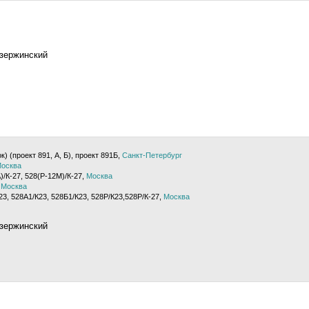
Дзержинский
) (проект 891, А, Б), проект 891Б,
Санкт-Петербург
осква
)/К-27, 528(Р-12М)/К-27,
Москва
,
Москва
3, 528А1/К23, 528Б1/К23, 528Р/К23,528Р/К-27,
Москва
Дзержинский