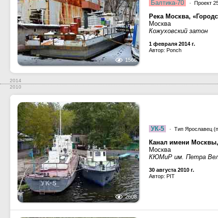
Балтика-70
· Проект 25
Река Москва, «Город
Москва
Кожуховский затон
1 февраля 2014 г.
Автор: Ponch
1566
2014
2010
УК-5
· Тип Ярославец (п
Канал имени Москвы,
Москва
КЮМиР им. Петра Вел
30 августа 2010 г.
Автор: PIT
2608