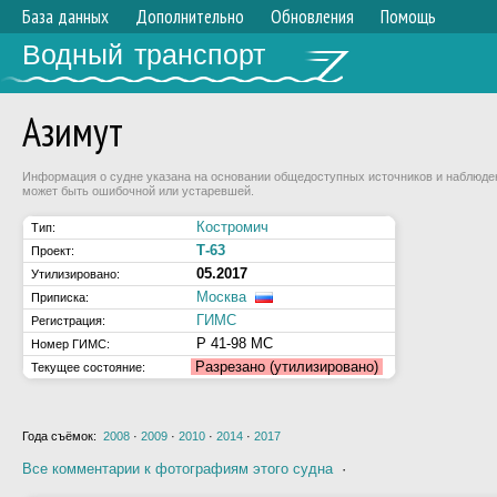
База данных
Дополнительно
Обновления
Помощь
Водный транспорт
Азимут
Информация о судне указана на основании общедоступных источников и наблюдени
может быть ошибочной или устаревшей.
Костромич
Тип:
Т-63
Проект:
05.2017
Утилизировано:
Москва
Приписка:
ГИМС
Регистрация:
Р 41-98 МС
Номер ГИМС:
Разрезано (утилизировано)
Текущее состояние:
Года съёмок:
2008
·
2009
·
2010
·
2014
·
2017
Все комментарии к фотографиям этого судна
·