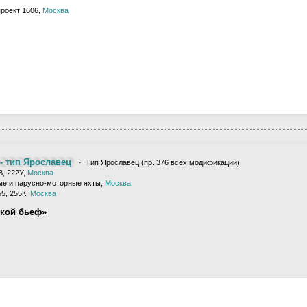
проект 1606,
Москва
- тип Ярославец
· Тип Ярославец (пр. 376 всех модификаций)
В, 222У,
Москва
е и парусно-моторные яхты,
Москва
5, 255К,
Москва
ской бьеф»