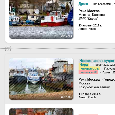
Драго
· Тип Костромич, 
Река Москва
Москва, Капотня
ВМК "Круиз"
23 апреля 2017 г.
Автор: Ponch
1761
2017
2014
Неопознанное судно 
Норд
· Проект 222, 222
Iмператоръ
· Парусны
Балтика-70
· Проект 25
Река Москва, «Город
Москва
Кожуховский затон
1 ноября 2014 г.
4359
Автор: Ponch