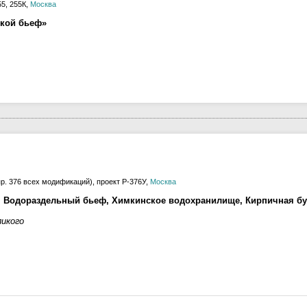
5, 255К,
Москва
ской бьеф»
р. 376 всех модификаций), проект Р-376У,
Москва
 Водораздельный бьеф, Химкинское водохранилище, Кирпичная бу
икого