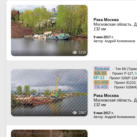
Река Москва
Московская область, 
132 км
9 мая 2017 г.
Автор: Андрей Колежонков
1219
Кузьма
· Тип БК (Торжок
БХ-33
· Проект Р-127,
М
КР-13
· Проект 528(Р-12А
БС-408
· Проект 81210
ПК-405
· Проект 528А/К2
Река Москва
Московская область, 
132 км
2367
9 мая 2017 г.
Автор: Андрей Колежонков