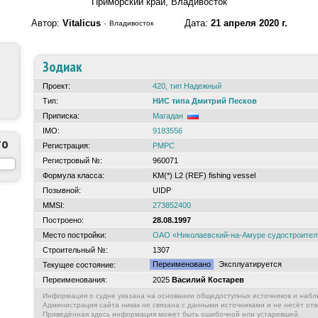
Приморский край, Владивосток
Автор:
Vitalicus
·
Дата:
21 апреля 2020 г.
Владивосток
Зодиак
Проект:
420, тип Надежный
Тип:
НИС типа Дмитрий Песков
Приписка:
Магадан
IMO:
9183556
то
Регистрация:
РМРС
Регистровый №:
960071
Формула класса:
KM(*) L2 (REF) fishing vessel
Позывной:
UIDP
MMSI:
273852400
Построено:
28.08.1997
Место постройки:
ОАО «Николаевский-на-Амуре судостроител
Строительный №:
1307
Переименовано
Эксплуатируется
Текущее состояние:
Переименования:
2025
Василий Костарев
Информация о судне указана на основании общедоступных источников и набл
Администрация сайта никак не связана с данными источниками и не несёт отв
Приведённая здесь информация может быть ошибочной или устаревшей.