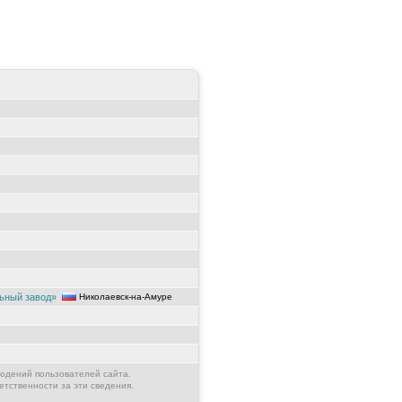
ьный завод»
Николаевск-на-Амуре
юдений пользователей сайта.
етственности за эти сведения.