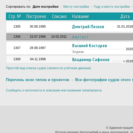
Сортировать по:
Дате постройки
·
Месту постройки
·
Году и месту постройки
Стр. №
Построено
Списано
Название
Дата
Дмитрий Песков
1305
30.08.1995
31.01.2018
Аметист
1306
15.07.1996
10.02.2011
Василий Костарев
1307
28.08.1997
2025
Зодиак
Владимир Сафонов
1309
04.11.1998
≈ 2018
Простой вид списка судов (записи по учётным данным)
Перечень всех типов и проектов
·
Все фотографии судов этого 
Сообщить о неточности в описании или названии типа/проекта
© Администрация
Использование фотографий и иных материалов, оп