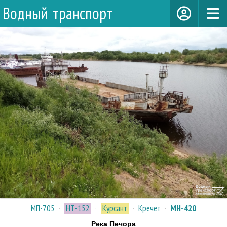
Водный транспорт
МП-705
·
НТ-152
·
Курсант
·
Кречет
·
МН-420
Река Печора