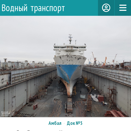
Водный транспорт
Амбал
·
Док №5