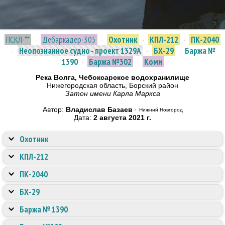
ПСКЛ-**
·
Дебаркадер-305
·
Охотник
·
КПЛ-212
·
ПК-2040
·
Неопознанное судно - проект 1329А
·
БХ-29
·
Баржа №
1390
·
Баржа №302
·
Коми
Река Волга, Чебоксарское водохранилище
Нижегородская область, Борский район
Затон имени Карла Маркса
Автор:
Владислав Базаев
·
Нижний Новгород
Дата:
2 августа 2021 г.
Охотник
КПЛ-212
ПК-2040
БХ-29
Баржа № 1390