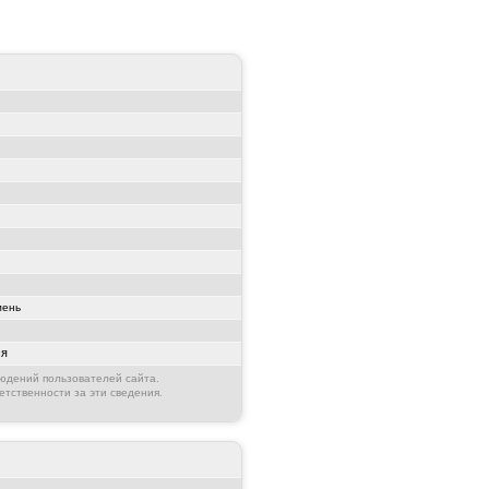
ень
ся
юдений пользователей сайта.
етственности за эти сведения.