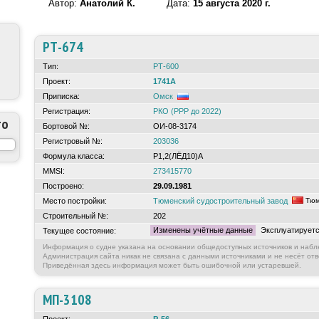
Автор:
Анатолий К.
Дата:
15 августа 2020 г.
РТ-674
Тип:
РТ-600
Проект:
1741А
Приписка:
Омск
Регистрация:
РКО (РРР до 2022)
то
Бортовой №:
ОИ-08-3174
Регистровый №:
203036
Формула класса:
Р1,2(ЛЁД10)А
MMSI:
273415770
Построено:
29.09.1981
Место постройки:
Тюменский судостроительный завод
Тюм
Строительный №:
202
Изменены учётные данные
Эксплуатирует
Текущее состояние:
Информация о судне указана на основании общедоступных источников и набл
Администрация сайта никак не связана с данными источниками и не несёт отв
Приведённая здесь информация может быть ошибочной или устаревшей.
МП-3108