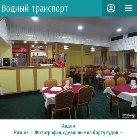
Водный транспорт
Алдан
Разное
—
Фотографии, сделанные на борту судов
—