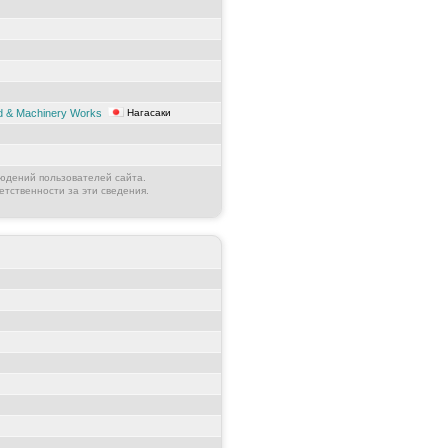
rd & Machinery Works
Нагасаки
юдений пользователей сайта.
етственности за эти сведения.