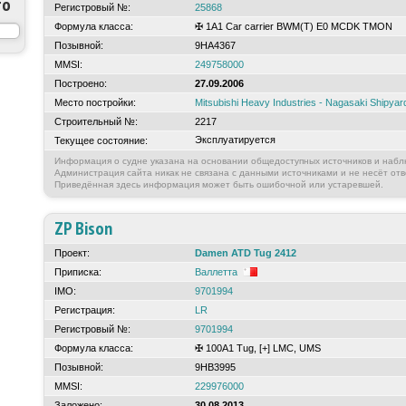
то
Регистровый №:
25868
Формула класса:
✠ 1A1 Car carrier BWM(T) E0 MCDK TMON
Позывной:
9HA4367
MMSI:
249758000
Построено:
27.09.2006
Место постройки:
Mitsubishi Heavy Industries - Nagasaki Shipya
Строительный №:
2217
Эксплуатируется
Текущее состояние:
Информация о судне указана на основании общедоступных источников и набл
Администрация сайта никак не связана с данными источниками и не несёт отв
Приведённая здесь информация может быть ошибочной или устаревшей.
ZP Bison
Проект:
Damen ATD Tug 2412
Приписка:
Валлетта
IMO:
9701994
Регистрация:
LR
Регистровый №:
9701994
Формула класса:
✠ 100A1 Tug, [+] LMC, UMS
Позывной:
9HB3995
MMSI:
229976000
Заложено:
30.08.2013