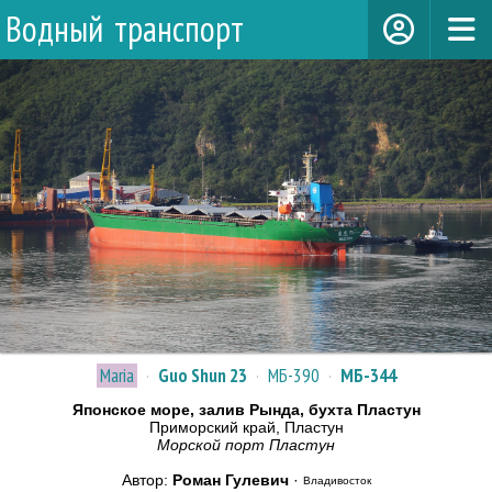
Водный транспорт
Maria
·
Guo Shun 23
·
МБ-390
·
МБ-344
Японское море, залив Рында, бухта Пластун
Приморский край, Пластун
Морской порт Пластун
Автор:
Роман Гулевич
·
Владивосток