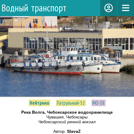
Водный транспорт
Нейтрино
·
Патрульный-52
·
МО-38
Река Волга, Чебоксарское водохранилище
Чувашия, Чебоксары
Чебоксарский речной вокзал
Автор:
SlavaZ